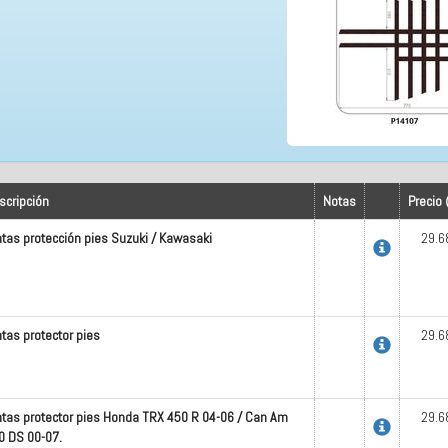
scripción
Notas
Precio 
ntas protección pies Suzuki / Kawasaki
29.6
ntas protector pies
29.6
ntas protector pies Honda TRX 450 R 04-06 / Can Am
29.6
0 DS 00-07.