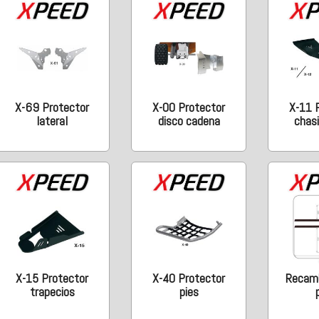
X-69 Protector
X-00 Protector
X-11 
lateral
disco cadena
chas
X-15 Protector
X-40 Protector
Recamb
trapecios
pies