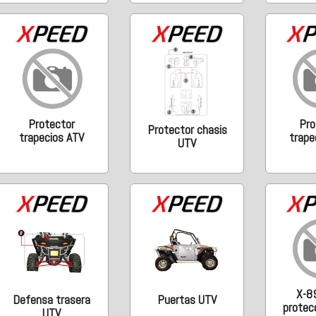
Protector
Pro
Protector chasis
trapecios ATV
trape
UTV
X-8
Defensa trasera
Puertas UTV
protec
UTV