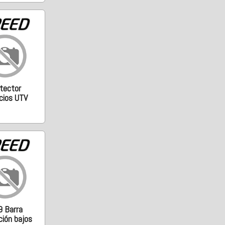
tector
cios UTV
9 Barra
ción bajos