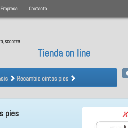
Empresa
Contacto
OTO, SCOOTER
Tienda on line
Chasis Recambio cintas pies
sis
Recambio cintas pies
s pies