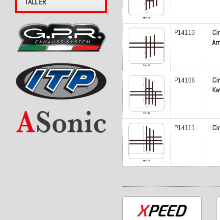
TALLER
P14113
Ci
A
P14106
Ci
Ka
P14111
Ci