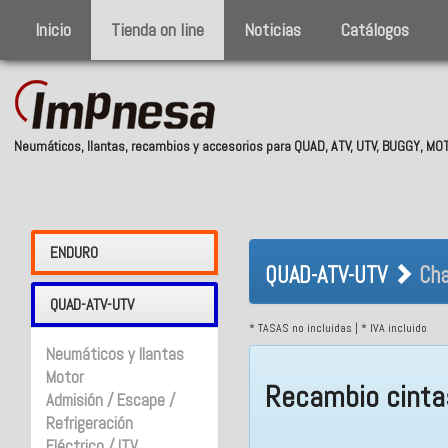
Inicio
Tienda on line
Noticias
Catálogos
Neumáticos, llantas, recambios y accesorios para QUAD, ATV, UTV, BUGGY, M
QUAD-ATV-UTV 
ENDURO
QUAD-ATV-UTV
Cha
QUAD-ATV-UTV
* TASAS no incluidas | * IVA incluido
Neumáticos y llantas
Motor
Recambio cinta
Admisión / Escape /
Refrigeración
Eléctrico / ITV