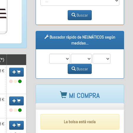
Buscar
Buscador rápido de NEUMÁTICOS según
medidas...
M1
M2
M3
(*)
Buscar
8 €
MI COMPRA
8 €
La bolsa está vacía
8 €