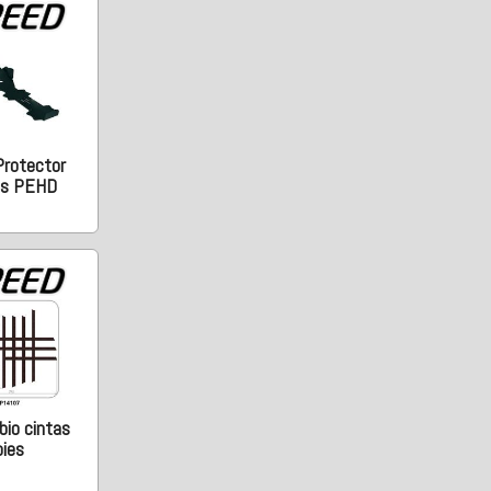
Protector
is PEHD
io cintas
pies