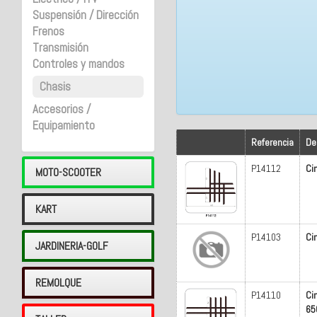
Suspensión / Dirección
Frenos
Transmisión
Controles y mandos
Chasis
Accesorios /
Equipamiento
Referencia
De
P14112
Ci
MOTO-SCOOTER
KART
P14103
Ci
JARDINERIA-GOLF
REMOLQUE
P14110
Ci
65