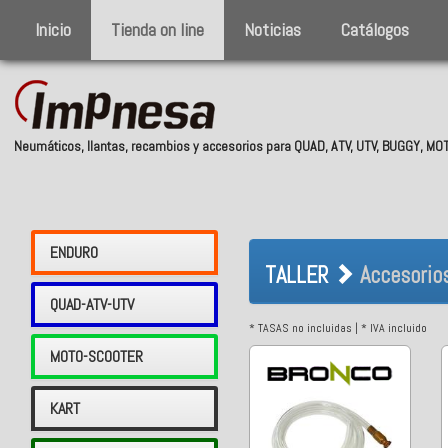
Inicio
Tienda on line
Noticias
Catálogos
Neumáticos, llantas, recambios y accesorios para QUAD, ATV, UTV, BUGGY, M
TALLER Acceso
ENDURO
TALLER
Accesorio
QUAD-ATV-UTV
* TASAS no incluidas | * IVA incluido
MOTO-SCOOTER
KART