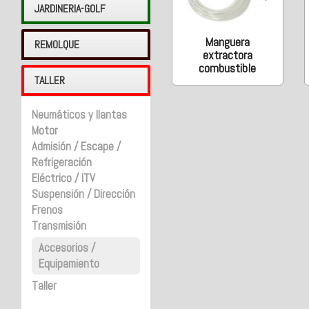
JARDINERIA-GOLF
Manguera
REMOLQUE
extractora
combustible
TALLER
Neumáticos y llantas
Motor
Admisión / Escape /
Refrigeración
Eléctrico / ITV
Suspensión / Dirección
Frenos
Transmisión
Accesorios /
Equipamiento
Taller