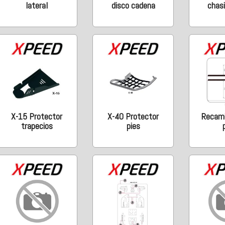
lateral
disco cadena
chas
X-15 Protector
X-40 Protector
Recamb
trapecios
pies