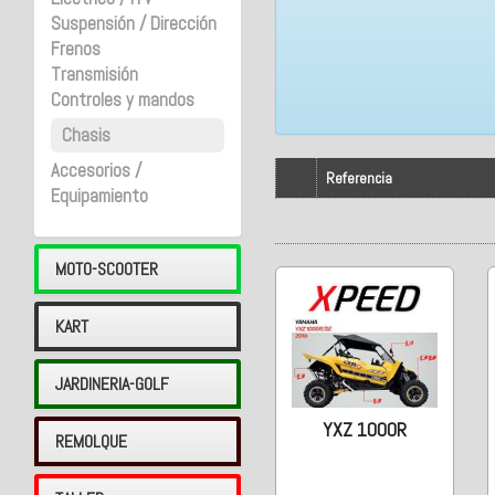
Suspensión / Dirección
Frenos
Transmisión
Controles y mandos
Chasis
Accesorios /
Referencia
Equipamiento
MOTO-SCOOTER
KART
JARDINERIA-GOLF
YXZ 1000R
REMOLQUE