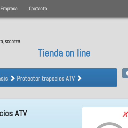
Empresa
Contacto
OTO, SCOOTER
Tienda on line
Chasis Protector trapecios ATV
sis
Protector trapecios ATV
cios ATV