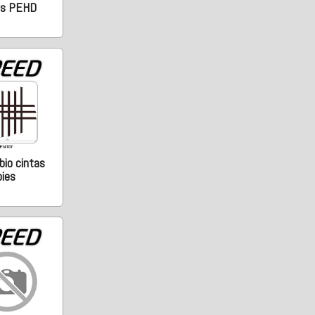
is PEHD
io cintas
pies