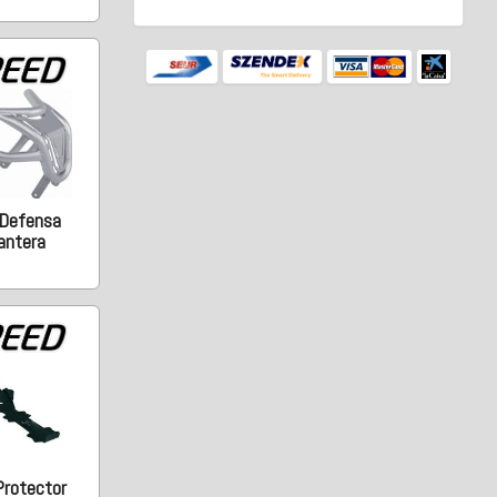
 Defensa
antera
Protector