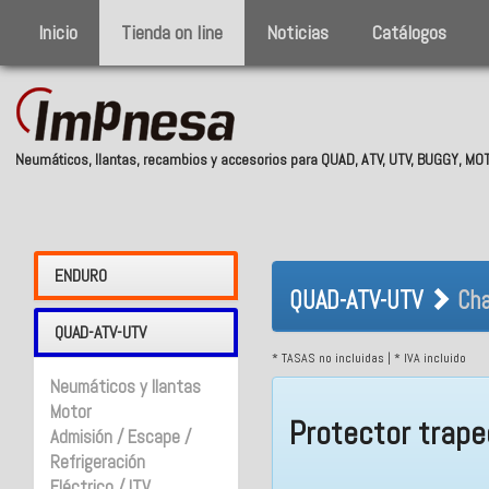
Inicio
Tienda on line
Noticias
Catálogos
Neumáticos, llantas, recambios y accesorios para QUAD, ATV, UTV, BUGGY, M
QUAD-ATV-UTV 
ENDURO
QUAD-ATV-UTV
Cha
QUAD-ATV-UTV
* TASAS no incluidas | * IVA incluido
Neumáticos y llantas
Motor
Protector trape
Admisión / Escape /
Refrigeración
Eléctrico / ITV