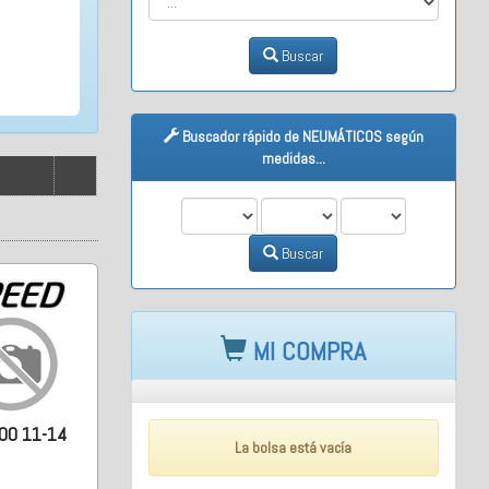
Buscar
Buscador rápido de NEUMÁTICOS según
medidas...
M1
M2
M3
Buscar
MI COMPRA
00 11-14
La bolsa está vacía