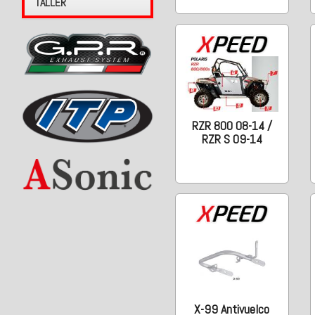
TALLER
RZR 800 08-14 /
RZR S 09-14
X-99 Antivuelco