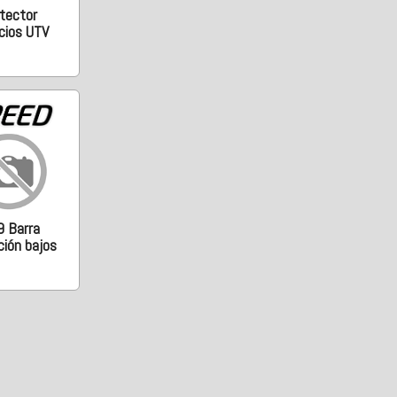
tector
cios UTV
9 Barra
ción bajos