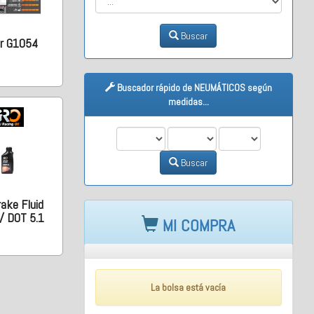
Buscar
er G1054
Buscador rápido de NEUMÁTICOS según
medidas...
M1
M2
M3
Buscar
ake Fluid
/ DOT 5.1
MI COMPRA
La bolsa está vacía