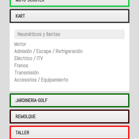
KART
Neumáticos y llantas
Motor
Admisión / Escape / Refrigeración
Eléctrico / ITV
Frenos
Transmisión
Accesorios / Equipamiento
JARDINERIA-GOLF
REMOLQUE
TALLER