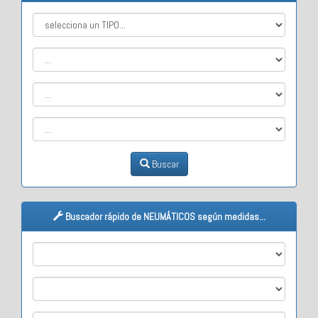
Buscar
Buscador rápido de NEUMÁTICOS según medidas...
M1
M2
M3