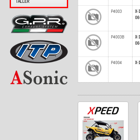
TALLER
P4003
X-
06
P4003B
X-
06
P4004
X-