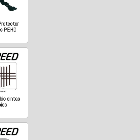
Protector
is PEHD
io cintas
pies