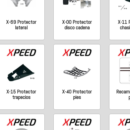
X-69 Protector
X-00 Protector
X-11 
lateral
disco cadena
chas
X-15 Protector
X-40 Protector
Recamb
trapecios
pies