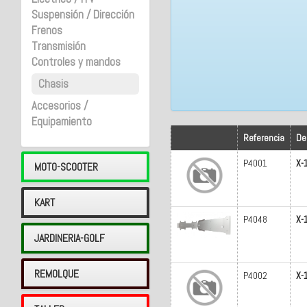
Suspensión / Dirección
Frenos
Transmisión
Controles y mandos
Chasis
Accesorios /
Equipamiento
Referencia
De
P4001
X-
MOTO-SCOOTER
KART
P4048
X-
JARDINERIA-GOLF
REMOLQUE
P4002
X-