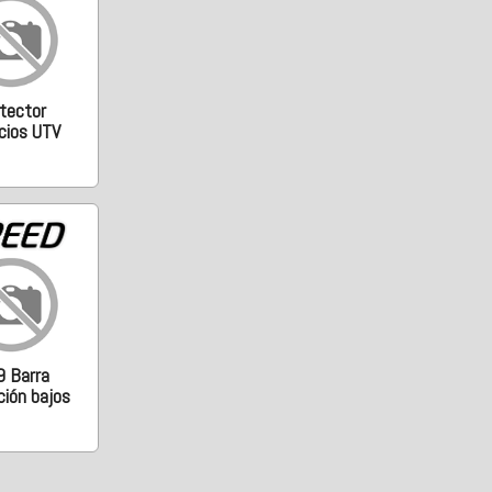
tector
cios UTV
9 Barra
ción bajos