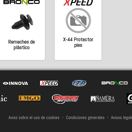
X-44 Protector
Remaches de
pies
plástico
Aviso sobre el uso de cookies
-
Condiciones generales
-
Avisos legal