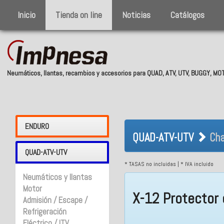
Inicio
Tienda on line
Noticias
Catálogos
Neumáticos, llantas, recambios y accesorios para QUAD, ATV, UTV, BUGGY, M
QUAD-ATV-UTV 
ENDURO
QUAD-ATV-UTV
Cha
QUAD-ATV-UTV
* TASAS no incluidas | * IVA incluido
Neumáticos y llantas
Motor
X-12 Protector 
Admisión / Escape /
Refrigeración
Eléctrico / ITV