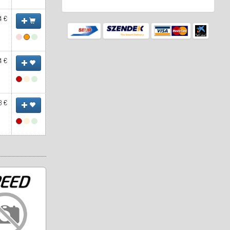
4 €
4 €
3 €