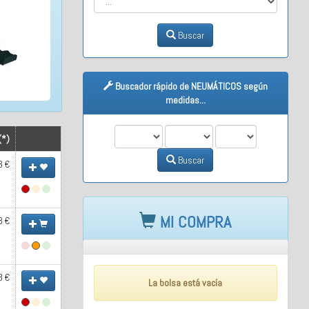
Buscar
Buscador rápido de NEUMÁTICOS según
medidas...
M1
M2
M3
(*)
Buscar
3 €
MI COMPRA
3 €
3 €
La bolsa está vacía