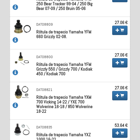
250 Bear Tracker 99-04 / 250 Big
Bear 07-09 / 250 Bruin 05-06
27.06 €
DAT08809
Rótula de trapecio Yamaha YFM
660 Grizzly 02-08.
27.06 €
DAT08800
Rótula de trapecio Yamaha YFM
Grizzly 550 / Grizzly 700 / Kodiak
450 / Kodiak 700
27.06 €
DAT08821
Rótula de trapecio Yamaha YXM
700 Vicking 14-22 / YXE 700
Wolverine 16-18 / 850 Wolverine
18-22
53.64 €
DAT08835
Rótula de trapecio Yamaha YXZ
1000 16-22