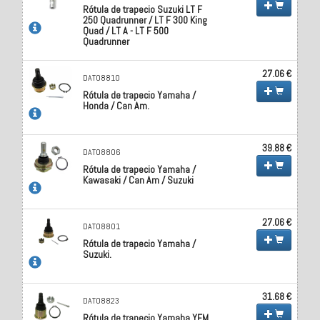
Rótula de trapecio Suzuki LT F
250 Quadrunner / LT F 300 King
Quad / LT A - LT F 500
Quadrunner
27.06 €
DAT08810
Rótula de trapecio Yamaha /
Honda / Can Am.
39.88 €
DAT08806
Rótula de trapecio Yamaha /
Kawasaki / Can Am / Suzuki
27.06 €
DAT08801
Rótula de trapecio Yamaha /
Suzuki.
31.68 €
DAT08823
Rótula de trapecio Yamaha YFM