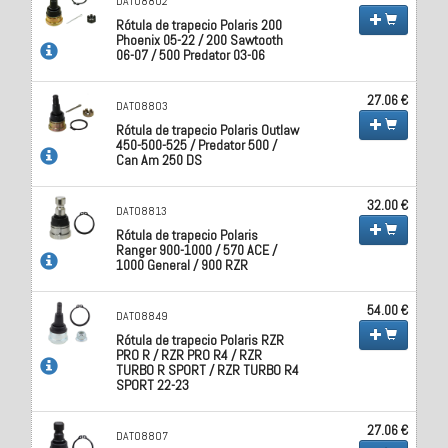
DAT08802
Rótula de trapecio Polaris 200
Phoenix 05-22 / 200 Sawtooth
06-07 / 500 Predator 03-06
27.06 €
DAT08803
Rótula de trapecio Polaris Outlaw
450-500-525 / Predator 500 /
Can Am 250 DS
32.00 €
DAT08813
Rótula de trapecio Polaris
Ranger 900-1000 / 570 ACE /
1000 General / 900 RZR
54.00 €
DAT08849
Rótula de trapecio Polaris RZR
PRO R / RZR PRO R4 / RZR
TURBO R SPORT / RZR TURBO R4
SPORT 22-23
27.06 €
DAT08807