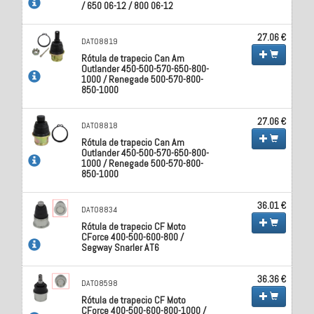
/ 650 06-12 / 800 06-12
27.06 €
DAT08819
Rótula de trapecio Can Am
Outlander 450-500-570-650-800-
1000 / Renegade 500-570-800-
850-1000
27.06 €
DAT08818
Rótula de trapecio Can Am
Outlander 450-500-570-650-800-
1000 / Renegade 500-570-800-
850-1000
36.01 €
DAT08834
Rótula de trapecio CF Moto
CForce 400-500-600-800 /
Segway Snarler AT6
36.36 €
DAT08598
Rótula de trapecio CF Moto
CForce 400-500-600-800-1000 /