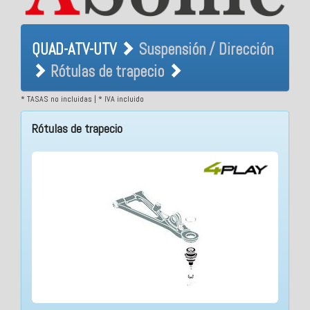
QUAD-ATV-UTV Suspensión /
QUAD-ATV-UTV
Suspensión / Dirección
Dirección Rótulas de
Rótulas de trapecio
trapecio
* TASAS no incluidas | * IVA incluido
Rótulas de trapecio