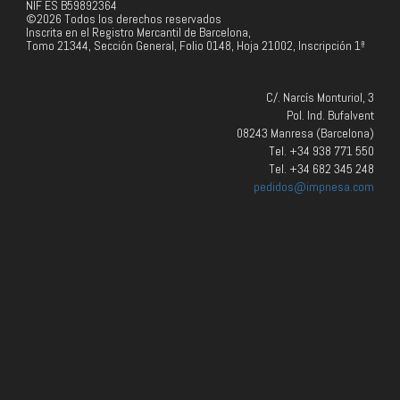
NIF ES B59892364
©2026 Todos los derechos reservados
Inscrita en el Registro Mercantil de Barcelona,
Tomo 21344, Sección General, Folio 0148, Hoja 21002, Inscripción 1ª
C/. Narcís Monturiol, 3
Pol. Ind. Bufalvent
08243 Manresa (Barcelona)
Tel. +34 938 771 550
Tel. +34 682 345 248
pedidos@impnesa.com