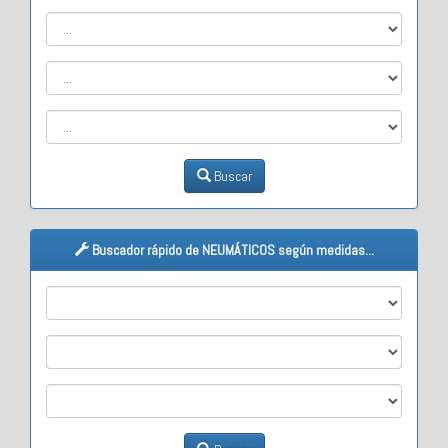
Buscar
Buscador rápido de NEUMÁTICOS según medidas...
M1
M2
M3