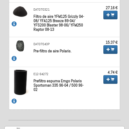
27.16 €
DAT070321
Filtro de aire YFM125 Grizzly 04-
08/ YFA125 Breeze 89-04/
YFS200 Blaster 98-06/ YFM250
Raptor 08-13
15.37 €
DAT07043P
Pre-filtro de aire Polaris.
4.74 €
E12-94272
Prefiltro espuma Emgo Polaris
Sportsman 335 96-04 / 500 96-
02