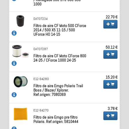
1000
22.70 €
DAT07234
Filtro de aire CF Moto 500 CForce
2014 / 500 X5 11-15 / 500
UForce HO 14-15
50.12 €
DAT07287
Filtro de aire CF Moto CForce 800
24-25 / CForce 1000 24-25
15.20 €
E12-94280
Filtro de aire Emgo Polaris Trail
Boss / Blazer/ Xplorer.
Ref.origen: 7080369
3.78 €
E12-94270
Filtro de aire Emgo pre filtro
Polaris. Ref.origen: 5810444