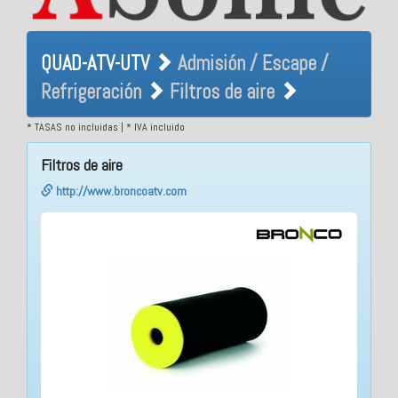
QUAD-ATV-UTV Admisión /
QUAD-ATV-UTV
Admisión / Escape /
Escape / Refrigeración
Refrigeración
Filtros de aire
Filtros de aire
* TASAS no incluidas | * IVA incluido
Filtros de aire
http://www.broncoatv.com