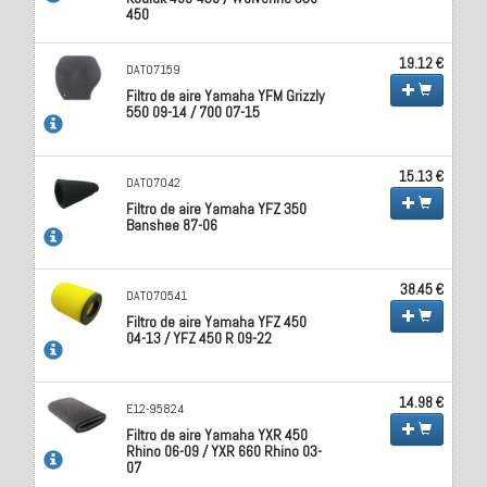
450
19.12 €
DAT07159
Filtro de aire Yamaha YFM Grizzly
550 09-14 / 700 07-15
15.13 €
DAT07042
Filtro de aire Yamaha YFZ 350
Banshee 87-06
38.45 €
DAT070541
Filtro de aire Yamaha YFZ 450
04-13 / YFZ 450 R 09-22
14.98 €
E12-95824
Filtro de aire Yamaha YXR 450
Rhino 06-09 / YXR 660 Rhino 03-
07