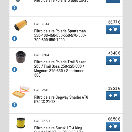
Filtro de aire Polaris Brutus 15-20
33.77 €
DAT07043
Filtro de aire Polaris Sportsman
335-400-450-500-550-570-600-
700-800-850-1000
48.40 €
DAT07264
Filtro de aire Polaris Trail Blazer
250 / Trail Boss 250-325-330 /
Magnum 325-330 / Sportsman
300
19.21 €
DAT07247
Filtro de aire Segway Snarler AT6
570CC 21-23
68.50 €
DAT072721
Filtro de aire Suzuki LT-A King