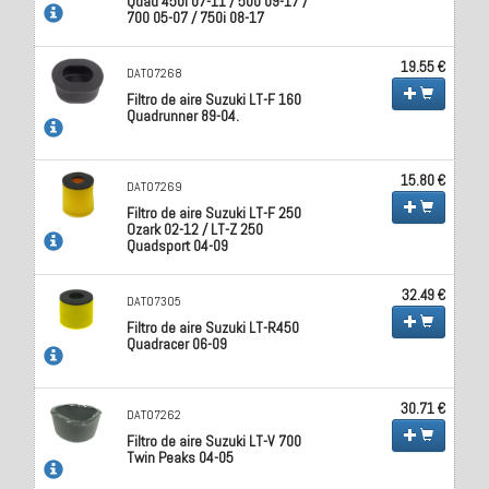
Quad 450i 07-11 / 500 09-17 /
700 05-07 / 750i 08-17
19.55 €
DAT07268
Filtro de aire Suzuki LT-F 160
Quadrunner 89-04.
15.80 €
DAT07269
Filtro de aire Suzuki LT-F 250
Ozark 02-12 / LT-Z 250
Quadsport 04-09
32.49 €
DAT07305
Filtro de aire Suzuki LT-R450
Quadracer 06-09
30.71 €
DAT07262
Filtro de aire Suzuki LT-V 700
Twin Peaks 04-05