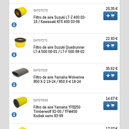
20.35 €
DAT07270
Filtro de aire Suzuki LT-Z 400 03-
16 / Kawasaki KFX 400 03-06
22.93 €
DAT07271
Filtro de aire Suzuki Quadrunner
LT-A 500 00-01 / LT-F 500 98-02
35.62 €
DAT07333
Filtro de aire Yamaha Wolverine
850 X-2 19-24 / 850 X-4 18-24
14.67 €
DAT07030
Filtro de aire Yamaha YFB250
Timberwolf 92-00 / YFM400
Kodiak semi 93-99
17.07 €