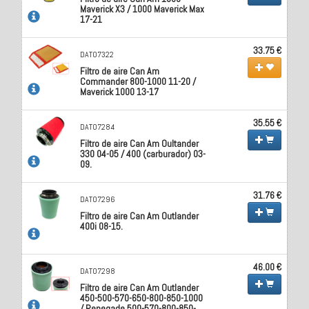
Maverick X3 / 1000 Maverick Max
17-21
33.75 €
DAT07322
Filtro de aire Can Am
Commander 800-1000 11-20 /
Maverick 1000 13-17
35.55 €
DAT07284
Filtro de aire Can Am Oultander
330 04-05 / 400 (carburador) 03-
09.
31.76 €
DAT07296
Filtro de aire Can Am Outlander
400i 08-15.
46.00 €
DAT07298
Filtro de aire Can Am Outlander
450-500-570-650-800-850-1000
/ Renegade 500-570-800-850-