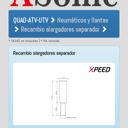
QUAD-ATV-UTV Neumáticos
QUAD-ATV-UTV
Neumáticos y llantas
y llantas Recambio
Recambio alargadores separador
alargadores separador
* TASAS no incluidas | * IVA incluido
Recambio alargadores separador