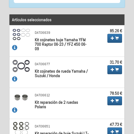
Artículos seleccionados
85.26 €
DAT06639
Kit cojinetes buje Yamaha YFM
700 Raptor 06-23 / YFZ 450 06-
09
31.70 €
DAT06677
Kit cojinetes de rueda Yamaha /
Suzuki / Honda
78.50 €
DAT06612
Kit reparación de 2 ruedas
Polaris
47.73 €
DAT06651
Kit reparación de buje Suzuki LT-