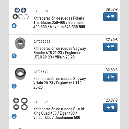
39.57 €
DAT06643
Kit reparación de ruedas Polaris
Trail Blazer 250-400 / Scrambler
400-500 / Magnum 325-330-500
37.40 €
DAT068061
Kit reparación de ruedas Segway
Snarler AT6 21-23 / Fugleman
UT10 20-23 / Villain 20-23
32.80 €
DAT06849
Kit reparación de ruedas Segway
Villain 20-23 / Fugleman UT10
20-23
23.87 €
DAT06672
Kit reparación de ruedas Suzuki
King Quad 400 / Eiger 400 /
Vinson 500 / Quadrunner 500