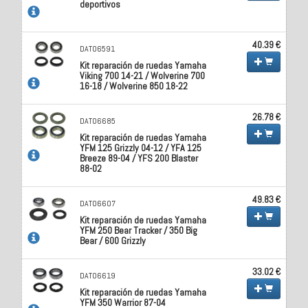
deportivos
40.39 €
DAT06591
Kit reparación de ruedas Yamaha
Viking 700 14-21 / Wolverine 700
16-18 / Wolverine 850 18-22
26.78 €
DAT06685
Kit reparación de ruedas Yamaha
YFM 125 Grizzly 04-12 / YFA 125
Breeze 89-04 / YFS 200 Blaster
88-02
49.83 €
DAT06607
Kit reparación de ruedas Yamaha
YFM 250 Bear Tracker / 350 Big
Bear / 600 Grizzly
33.02 €
DAT06619
Kit reparación de ruedas Yamaha
YFM 350 Warrior 87-04