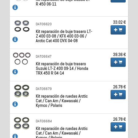
R 450 06-11
33.02 €
DAT06620
Kit reparación de buje trasero LT-
Z 400 03-08 / KFX 400 03-06 /
Arctic Cat 400 DVX 04-08
39.36 €
DAT06647
Kit reparación de buje trasero
Suzuki LT-Z 400 09-14 / Honda
TRX 450 R 04-14
26.78 €
DAT06679
Kit reparación de ruedas Arctic
Cat / Can Am / Kawasaki /
Kymco / Polaris
26.78 €
DAT06684
Kit reparación de ruedas Arctic
Cat / Can Am / Kawasaki /
Kymco / Polaris