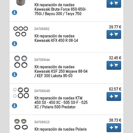
Kit reparación de ruedas
Kawasaki Brute Force 650-650i-
750i / Bayou 300 / Teryx 750
39.77 €
DAT06652
Kit reparación de ruedas
Kawasaki KFX 450 R 08-14
32.45 €
DAT06644
Kit reparación de ruedas
Kawasaki KSF 250 Mojave 88-04
/ KEF 300 Lakota 95-03
62.57 €
DAT06649
Kit reparación de ruedas KTM
450 SX - 450 XC - 505 SX-F - 525
XC / Polaris 500 Predator
38.73 €
DAT06613
Kit reparación de ruedas Polaris