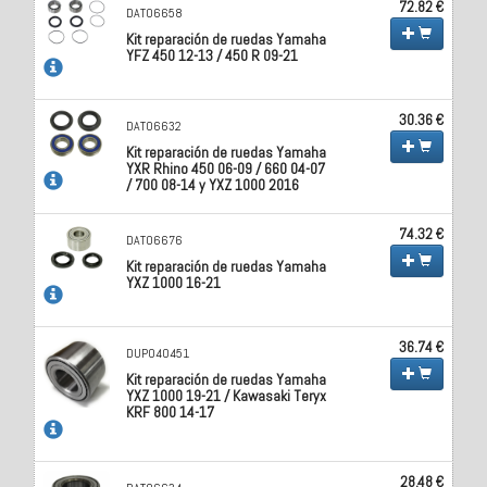
72.82 €
DAT06658
Kit reparación de ruedas Yamaha
YFZ 450 12-13 / 450 R 09-21
30.36 €
DAT06632
Kit reparación de ruedas Yamaha
YXR Rhino 450 06-09 / 660 04-07
/ 700 08-14 y YXZ 1000 2016
74.32 €
DAT06676
Kit reparación de ruedas Yamaha
YXZ 1000 16-21
36.74 €
DUP040451
Kit reparación de ruedas Yamaha
YXZ 1000 19-21 / Kawasaki Teryx
KRF 800 14-17
28.48 €