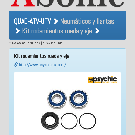
QUAD-ATV-UTV Neumáticos
QUAD-ATV-UTV
Neumáticos y llantas
y llantas Kit rodamientos
Kit rodamientos rueda y eje
rueda y eje
* TASAS no incluidas | * IVA incluido
Kit rodamientos rueda y eje
http://www.psychicmx.com/