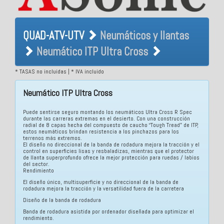
QUAD-ATV-UTV Neumáticos
QUAD-ATV-UTV
Neumáticos y llantas
y llantas Neumático ITP
Neumático ITP Ultra Cross
Ultra Cross
* TASAS no incluidas | * IVA incluido
Neumático ITP Ultra Cross
Puede sentirse seguro montando los neumáticos Ultra Cross R Spec
durante las carreras extremas en el desierto. Con una construcción
radial de 8 capas hecha del compuesto de caucho “Tough Tread” de ITP,
estos neumáticos brindan resistencia a los pinchazos para los
terrenos más extremos.
El diseño no direccional de la banda de rodadura mejora la tracción y el
control en superficies lisas y resbaladizas, mientras que el protector
de llanta superprofundo ofrece la mejor protección para ruedas / labios
del sector.
Rendimiento
El diseño único, multisuperficie y no direccional de la banda de
rodadura mejora la tracción y la versatilidad fuera de la carretera
Diseño de la banda de rodadura
Banda de rodadura asistida por ordenador diseñada para optimizar el
rendimiento.