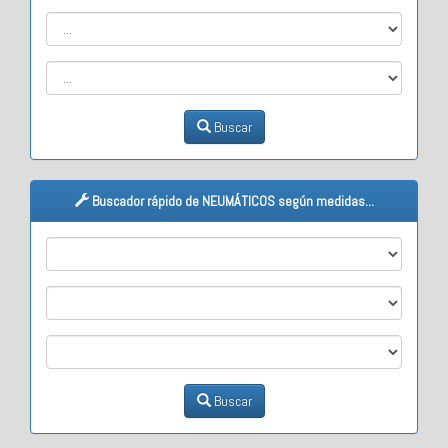
Buscar
Buscador rápido de NEUMÁTICOS según medidas...
M1
M2
M3
Buscar