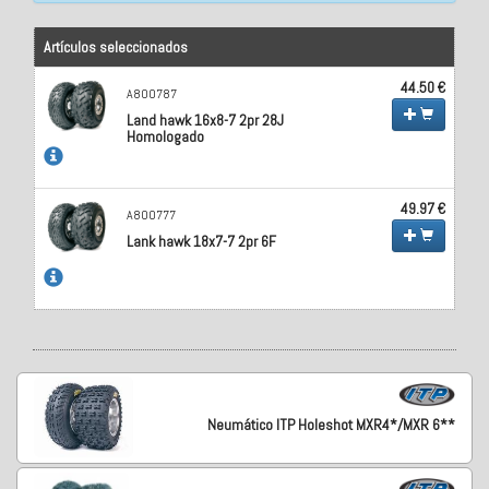
Artículos seleccionados
44.50 €
A800787
Land hawk 16x8-7 2pr 28J
Homologado
49.97 €
A800777
Lank hawk 18x7-7 2pr 6F
Neumático ITP Holeshot MXR4*/MXR 6**