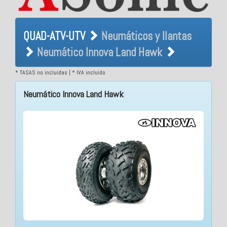
QUAD-ATV-UTV Neumáticos
QUAD-ATV-UTV
Neumáticos y llantas
y llantas Neumático Innova
Neumático Innova Land Hawk
Land Hawk
* TASAS no incluidas | * IVA incluido
Neumático Innova Land Hawk