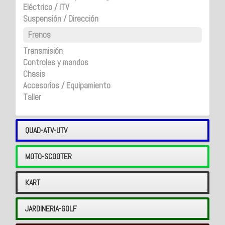
Eléctrico / ITV
Suspensión / Dirección
Frenos
Transmisión
Controles y mandos
Chasis
Accesorios / Equipamiento
Taller
QUAD-ATV-UTV
MOTO-SCOOTER
KART
JARDINERIA-GOLF