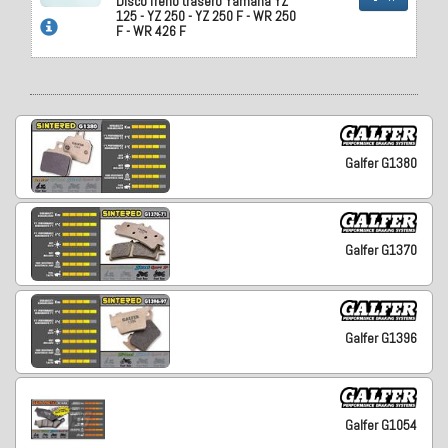
Disco freno trasero Yamaha YZ
125 - YZ 250 - YZ 250 F - WR 250
F - WR 426 F
Galfer G1380
Galfer G1370
Galfer G1396
Galfer G1054