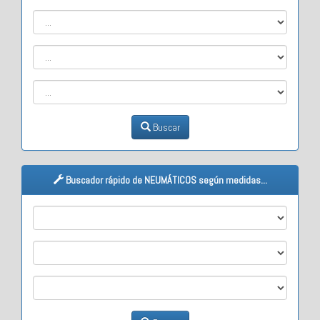
Buscar
Buscador rápido de NEUMÁTICOS según medidas...
M1
M2
M3