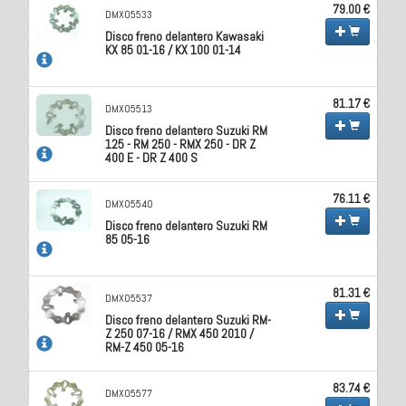
79.00 €
DMX05533
Disco freno delantero Kawasaki
KX 85 01-16 / KX 100 01-14
81.17 €
DMX05513
Disco freno delantero Suzuki RM
125 - RM 250 - RMX 250 - DR Z
400 E - DR Z 400 S
76.11 €
DMX05540
Disco freno delantero Suzuki RM
85 05-16
81.31 €
DMX05537
Disco freno delantero Suzuki RM-
Z 250 07-16 / RMX 450 2010 /
RM-Z 450 05-16
83.74 €
DMX05577