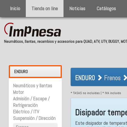
Inicio
Tienda on line
Noticias
Catálogos
Neumáticos, llantas, recambios y accesorios para QUAD, ATV, UTV, BUGGY, M
ENDURO Frenos
ENDURO
ENDURO
Frenos
Neumáticos y llantas
Motor
* TASAS no incluidas | * IVA incluido
Admisión / Escape /
Refrigeración
Disipador tempe
Eléctrico / ITV
Suspensión / Dirección
Este disipador de temperat