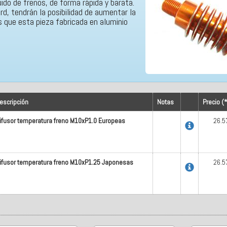
quido de frenos, de forma rápida y barata.
, tendrán la posibilidad de aumentar la
 que esta pieza fabricada en aluminio
escripción
Notas
Precio (
ifusor temperatura freno M10xP1.0 Europeas
26.5
ifusor temperatura freno M10xP1.25 Japonesas
26.5