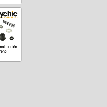
onstrucción
reno