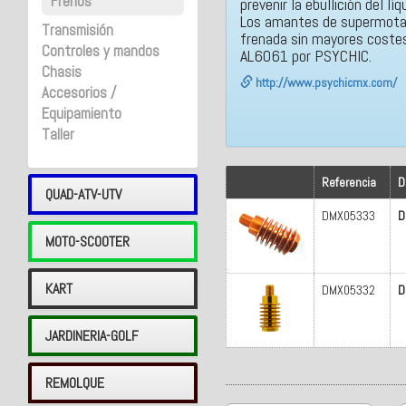
Frenos
prevenir la ebullición del lí
Los amantes de supermotard
Transmisión
frenada sin mayores costes
Controles y mandos
AL6061 por PSYCHIC.
Chasis
http://www.psychicmx.com/
Accesorios /
Equipamiento
Taller
Referencia
D
QUAD-ATV-UTV
DMX05333
D
MOTO-SCOOTER
KART
DMX05332
D
JARDINERIA-GOLF
REMOLQUE