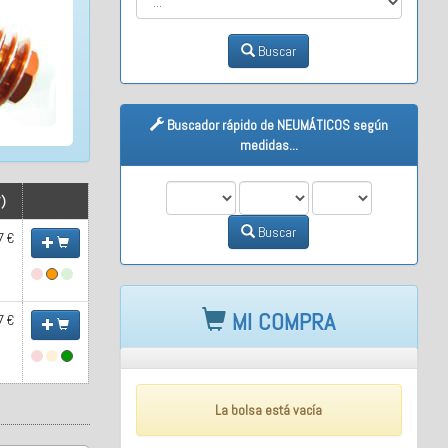
Buscar
Buscador rápido de NEUMÁTICOS según
medidas...
M1
M2
M3
*)
Buscar
7 €
MI COMPRA
7 €
La bolsa está vacía