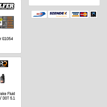
er G1054
ake Fluid
/ DOT 5.1