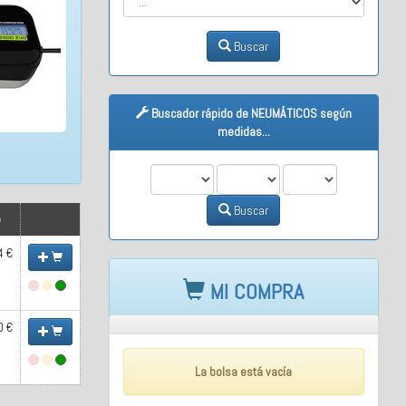
Buscar
Buscador rápido de NEUMÁTICOS según
medidas...
M1
M2
M3
Buscar
)
4 €
MI COMPRA
0 €
La bolsa está vacía