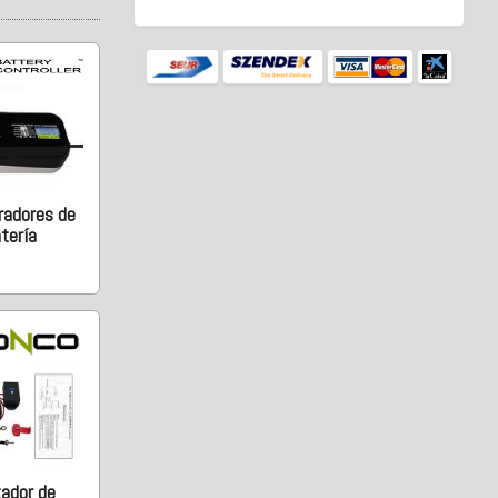
radores de
tería
tador de