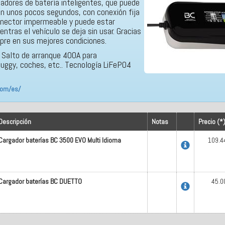
gadores de batería inteligentes, que puede
n unos pocos segundos, con conexión fija
onector impermeable y puede estar
tras el vehículo se deja sin usar. Gracias
mpre en sus mejores condiciones.
 Salto de arranque 400A para
buggy, coches, etc.. Tecnología LiFePO4
.com/es/
Descripción
Notas
Precio (*
Cargador baterías BC 3500 EVO Multi Idioma
109.4
Cargador baterías BC DUETTO
45.0