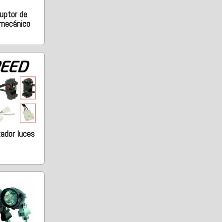
ruptor de
 mecánico
ador luces