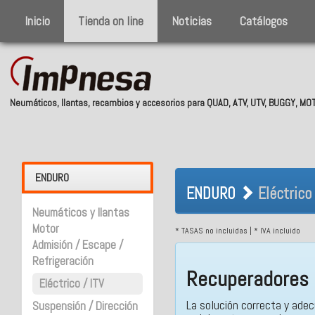
Inicio
Tienda on line
Noticias
Catálogos
Neumáticos, llantas, recambios y accesorios para QUAD, ATV, UTV, BUGGY, M
ENDURO Eléctri
ENDURO
ENDURO
Eléctrico 
Neumáticos y llantas
Motor
* TASAS no incluidas | * IVA incluido
Admisión / Escape /
Refrigeración
Recuperadores 
Eléctrico / ITV
La solución correcta y ade
Suspensión / Dirección