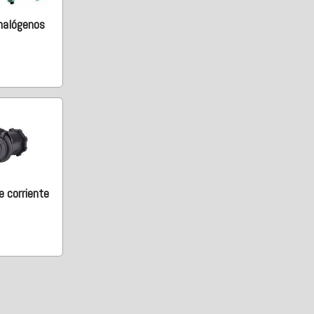
halógenos
 corriente