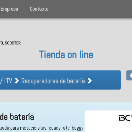
Empresa
Contacto
OTO, SCOOTER
Tienda on line
co / ITV Recuperadores de bater
/ ITV
Recuperadores de batería
de batería
cuada para motocicletas, quads, atv, buggy