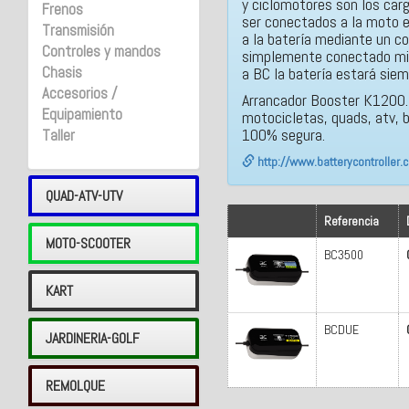
y ciclomotores son los car
Frenos
ser conectados a la moto e
Transmisión
a la batería mediante un c
Controles y mandos
simplemente conectado mien
Chasis
a BC la batería estará sie
Accesorios /
Arrancador Booster K1200.
Equipamiento
motocicletas, quads, atv, 
100% segura.
Taller
http://www.batterycontroller
QUAD-ATV-UTV
Referencia
MOTO-SCOOTER
BC3500
KART
BCDUE
JARDINERIA-GOLF
REMOLQUE