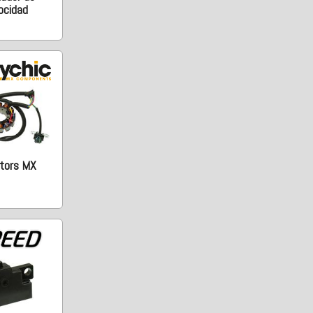
ocidad
tors MX