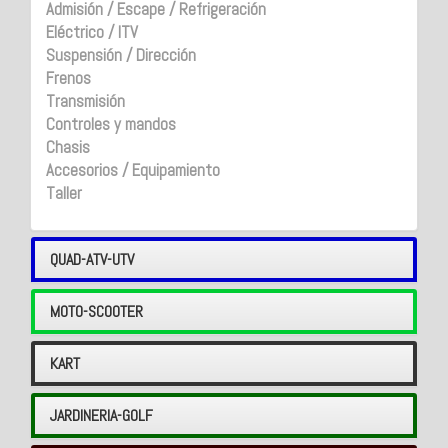
Admisión / Escape / Refrigeración
Eléctrico / ITV
Suspensión / Dirección
Frenos
Transmisión
Controles y mandos
Chasis
Accesorios / Equipamiento
Taller
QUAD-ATV-UTV
MOTO-SCOOTER
KART
JARDINERIA-GOLF