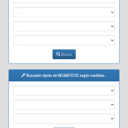
Buscar
Buscador rápido de NEUMÁTICOS según medidas...
M1
M2
M3