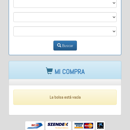
M1
M2
M3
Buscar
MI COMPRA
La bolsa está vacía