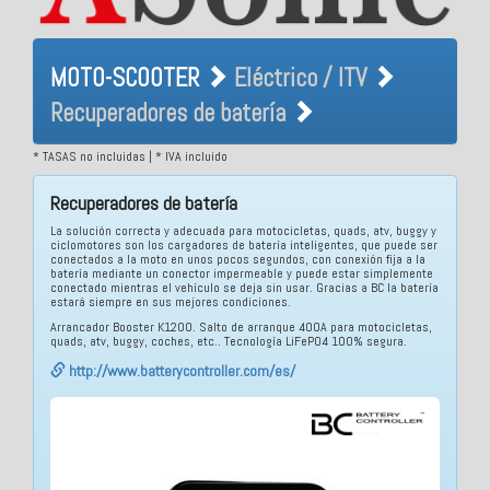
MOTO-SCOOTER Eléctrico /
MOTO-SCOOTER
Eléctrico / ITV
ITV Recuperadores de
Recuperadores de batería
batería
* TASAS no incluidas | * IVA incluido
Recuperadores de batería
La solución correcta y adecuada para motocicletas, quads, atv, buggy y
ciclomotores son los cargadores de batería inteligentes, que puede ser
conectados a la moto en unos pocos segundos, con conexión fija a la
batería mediante un conector impermeable y puede estar simplemente
conectado mientras el vehículo se deja sin usar. Gracias a BC la batería
estará siempre en sus mejores condiciones.
Arrancador Booster K1200. Salto de arranque 400A para motocicletas,
quads, atv, buggy, coches, etc.. Tecnología LiFePO4 100% segura.
http://www.batterycontroller.com/es/