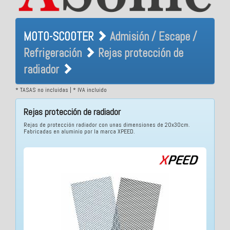
MOTO-SCOOTER Admisión /
MOTO-SCOOTER
Admisión / Escape /
Escape / Refrigeración
Refrigeración
Rejas protección de
Rejas protección de radiador
radiador
* TASAS no incluidas | * IVA incluido
Rejas protección de radiador
Rejas de protección radiador con unas dimensiones de 20x30cm.
Fabricadas en aluminio por la marca XPEED.