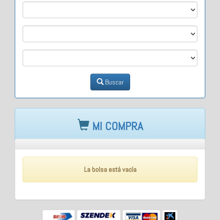
M1
M2
M3
Buscar
MI COMPRA
La bolsa está vacía