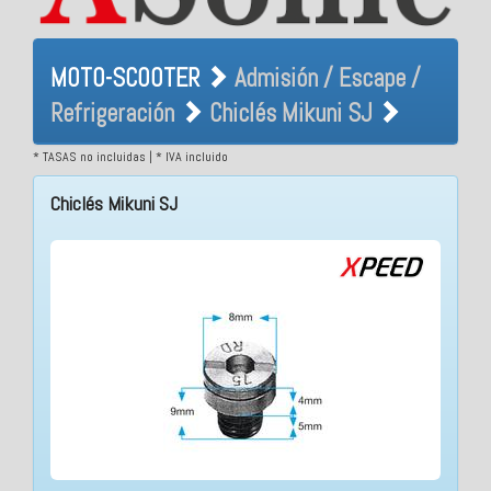
MOTO-SCOOTER Admisión /
MOTO-SCOOTER
Admisión / Escape /
Escape / Refrigeración
Refrigeración
Chiclés Mikuni SJ
Chiclés Mikuni SJ
* TASAS no incluidas | * IVA incluido
Chiclés Mikuni SJ