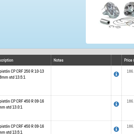
cription
Notes
Price 
 pistón CP CRF 250 R 10-13
186
8mm std 13.5:1
 pistón CP CRF 450 R 09-16
186
m std 13.0:1
 pistón CP CRF 450 R 09-16
186
m std 13.5:1