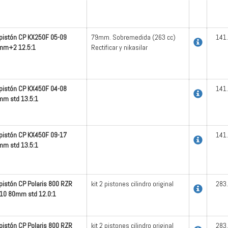
 pistón CP KX250F 05-09
79mm. Sobremedida (263 cc)
141
mm+2 12.5:1
Rectificar y nikasilar
 pistón CP KX450F 04-08
141
m std 13.5:1
 pistón CP KX450F 09-17
141
m std 13.5:1
 pistón CP Polaris 800 RZR
kit 2 pistones cilindro original
283
10 80mm std 12.0:1
 pistón CP Polaris 800 RZR
kit 2 pistones cilindro original
283