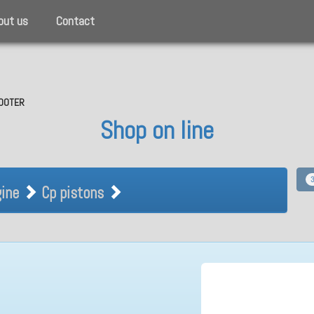
out us
Contact
SCOOTER
Shop on line
Engine Cp pistons
ine
Cp pistons