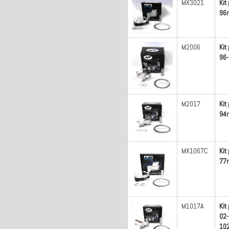
MX3021
Kit
96m
M2006
Kit
96
M2017
Kit
94m
MX1067C
Kit
77
M1017A
Kit
02-
10