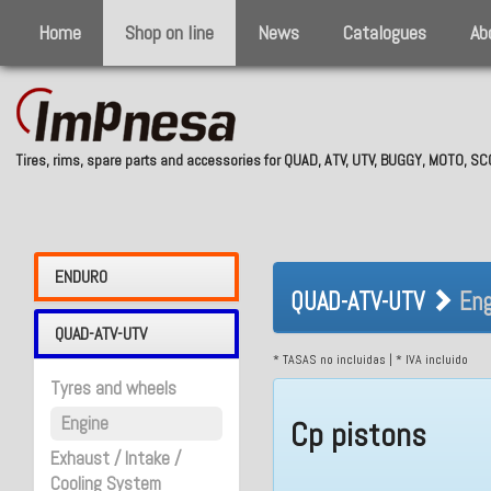
Home
Shop on line
News
Catalogues
Ab
Tires, rims, spare parts and accessories for QUAD, ATV, UTV, BUGGY, MOTO, 
QUAD-ATV-UTV 
ENDURO
QUAD-ATV-UTV
Eng
QUAD-ATV-UTV
* TASAS no incluidas | * IVA incluido
Tyres and wheels
Engine
Cp pistons
Exhaust / Intake /
Cooling System