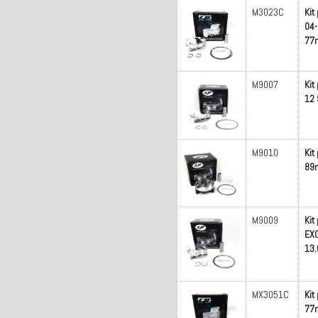
M3023C
Kit
04-
77m
M9007
Kit
12 
M9010
Kit
89m
M9009
Kit
EX
13.
MX3051C
Kit
77m