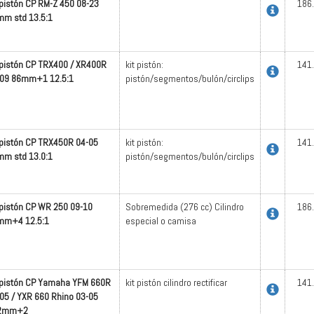
 pistón CP RM-Z 450 08-23
186
m std 13.5:1
 pistón CP TRX400 / XR400R
kit pistón:
141
-09 86mm+1 12.5:1
pistón/segmentos/bulón/circlips
 pistón CP TRX450R 04-05
kit pistón:
141
m std 13.0:1
pistón/segmentos/bulón/circlips
 pistón CP WR 250 09-10
Sobremedida (276 cc) Cilindro
186
mm+4 12.5:1
especial o camisa
 pistón CP Yamaha YFM 660R
kit pistón cilindro rectificar
141
05 / YXR 660 Rhino 03-05
2mm+2