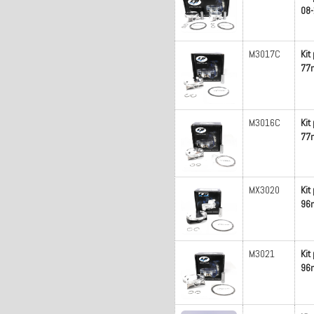
08-
M3017C
Kit
77m
M3016C
Kit
77m
MX3020
Kit
96m
M3021
Kit
96m