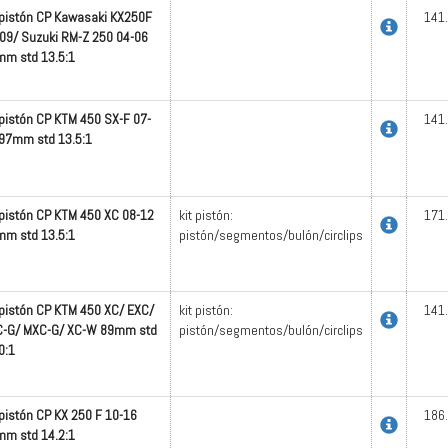
 pistón CP Kawasaki KX250F
141
09/ Suzuki RM-Z 250 04-06
m std 13.5:1
 pistón CP KTM 450 SX-F 07-
141
97mm std 13.5:1
 pistón CP KTM 450 XC 08-12
kit pistón:
171
m std 13.5:1
pistón/segmentos/bulón/circlips
 pistón CP KTM 450 XC/ EXC/
kit pistón:
141
C-G/ MXC-G/ XC-W 89mm std
pistón/segmentos/bulón/circlips
0:1
 pistón CP KX 250 F 10-16
186
m std 14.2:1