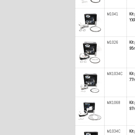
M1041
Kit
YX
M1026
Kit
95m
MX1034C
Kit
77m
MX1068
Kit
97m
M1034C
Kit