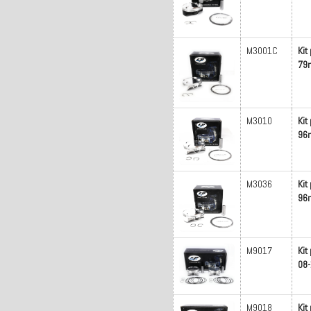
M3001C
Kit
79
M3010
Kit
96m
M3036
Kit
96m
M9017
Kit
08-
M9018
Kit