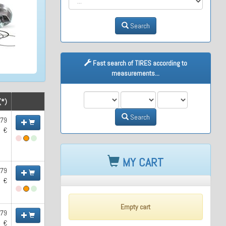
Search
Fast search of TIRES according to
measurements...
M1
M2
M3
(*)
Search
.79
€
MY CART
.79
€
Empty cart
.79
€