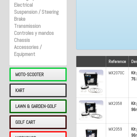
Electrical
Suspension / Steering
Brake
Transmission
Controles y mandos
Chassis
Accessories /
Equipment
Reference
Des
MX2070C
Kit
MOTO-SCOOTER
76.
KART
MX2058
Kit
LAWN & GARDEN-GOLF
96m
GOLF CART
MX2059
Kit
96m