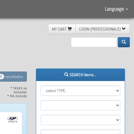
Language
MY CART
LOGIN (PROFESSIONALS)
SEARCH items...
resultados
35
* TASAS no
incluidas
* IVA incluido