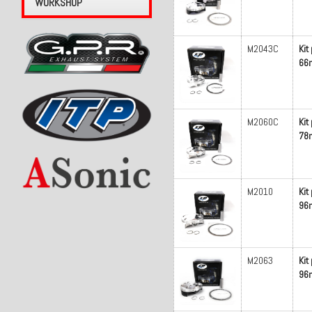
WORKSHOP
M2043C
Kit
66m
M2060C
Kit
78m
M2010
Kit
96m
M2063
Kit
96m