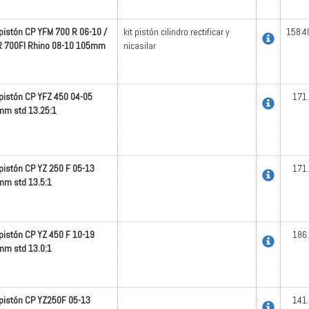
 pistón CP YFM 700 R 06-10 /
kit pistón cilindro rectificar y
158.4
R 700FI Rhino 08-10 105mm
nicasilar
 pistón CP YFZ 450 04-05
171
m std 13.25:1
 pistón CP YZ 250 F 05-13
171
m std 13.5:1
 pistón CP YZ 450 F 10-19
186
m std 13.0:1
 pistón CP YZ250F 05-13
141