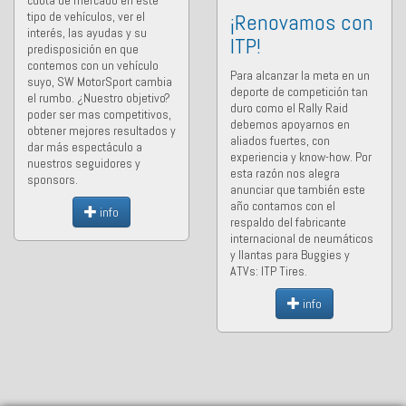
cuota de mercado en este
tipo de vehículos, ver el
¡Renovamos con
interés, las ayudas y su
ITP!
predisposición en que
contemos con un vehículo
Para alcanzar la meta en un
suyo, SW MotorSport cambia
deporte de competición tan
el rumbo. ¿Nuestro objetivo?
duro como el Rally Raid
poder ser mas competitivos,
debemos apoyarnos en
obtener mejores resultados y
aliados fuertes, con
dar más espectáculo a
experiencia y know-how. Por
nuestros seguidores y
esta razón nos alegra
sponsors.
anunciar que también este
año contamos con el
info
respaldo del fabricante
internacional de neumáticos
y llantas para Buggies y
ATVs: ITP Tires.
info