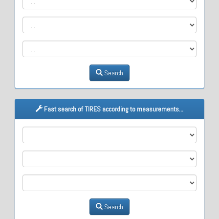
Search
Fast search of TIRES according to measurements...
M1
M2
M3
Search