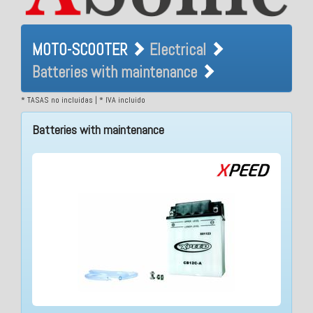
MOTO-SCOOTER Electrical
MOTO-SCOOTER
Electrical
Batteries with maintenance
Batteries with maintenance
* TASAS no incluidas | * IVA incluido
Batteries with maintenance