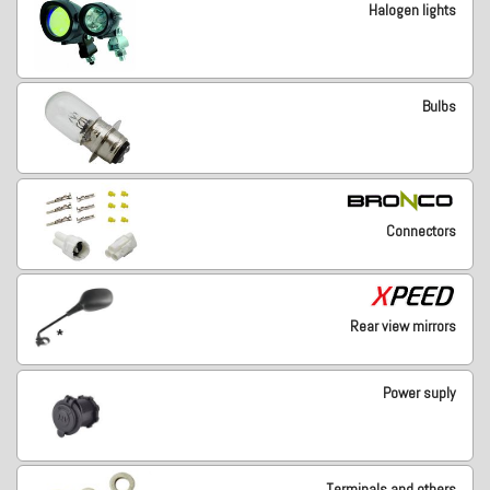
Halogen lights
Bulbs
Connectors
Rear view mirrors
Power suply
Terminals and others