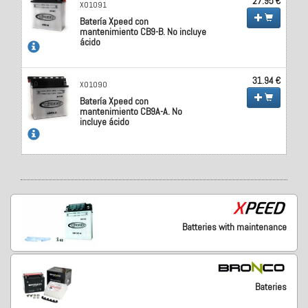
27.95 €
X01091
Batería Xpeed con
mantenimiento CB9-B. No incluye
ácido
31.94 €
X01090
Batería Xpeed con
mantenimiento CB9A-A. No
incluye ácido
Batteries with maintenance
Bateries