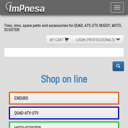
Toggle
naviga
Tires, rims, spare parts and accessories for QUAD, ATV, UTV, BUGGY, MOTO,
SCOOTER
MY CART
LOGIN (PROFESSIONALS)
Shop on line
ENDURO
QUAD-ATV-UTV
MOTO-SCOOTER