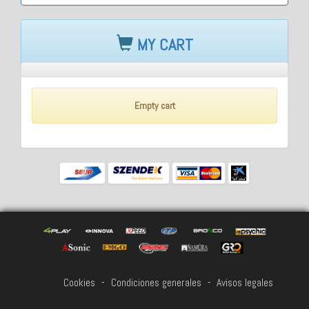
MY CART
Empty cart
Cookies
-
Condiciones generales
-
Avisos legales