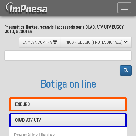
Toggle
naviga
Pneumàtics, llantes, recanvis i accessoris per a QUAD, ATV, UTV, BUGGY,
MOTO, SCOOTER
LA MEVA COMPRA
INICIAR SESSIÓ (PROFESSIONALS)
Botiga on line
ENDURO
QUAD-ATV-UTV
Pneumàtics i llantes