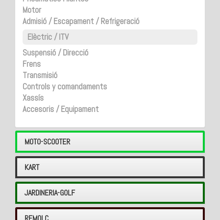
Motor
Admisió / Escapament / Refrigeració
Elèctric / ITV
Suspensió / Direcció
Frens
Transmisió
Controls y comandaments
Xassís
Accesoris / Equipament
MOTO-SCOOTER
KART
JARDINERIA-GOLF
REMOLC