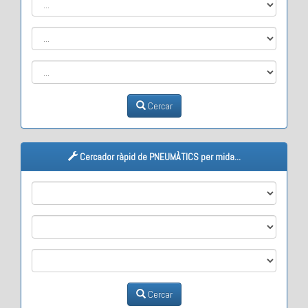
Cercar
Cercador ràpid de PNEUMÀTICS per mida...
M1
M2
M3
Cercar