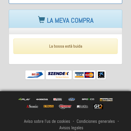
LA MEVA COMPRA
La bossa està buida
Avíso sobre l'us de cookies
-
Condiciones generales
-
Avisos legales