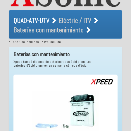
QUAD-ATV-UTV Elèctric / ITV
QUAD-ATV-UTV
Elèctric / ITV
Baterías con mantenimiento
Baterías con mantenimiento
* TASAS no incluidas | * IVA incluido
Baterías con mantenimiento
Xpeed també disposa de bateries tipus àcid plom. Les
bateries d'àcid plom vénen sense la càrrega d'àcid.