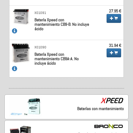
27.95 €
X01091
Batería Xpeed con
mantenimiento CB9-B. No incluye
ácido
31.94 €
X01090
Batería Xpeed con
mantenimiento CB9A-A. No
incluye ácido
Baterías con mantenimiento