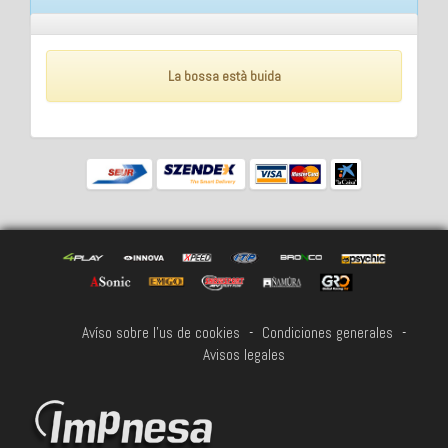
La bossa està buida
Avíso sobre l'us de cookies
-
Condiciones generales
-
Avisos legales