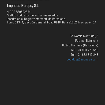
Impnesa Europe, S.L.
NIF ES B59892364
©2026 Todos los derechos reservados
Inscrita en el Registro Mercantil de Barcelona,
Tomo 21344, Sección General, Folio 0148, Hoja 21002, Inscripción 1ª
C/. Narcís Monturiol, 3
Pol. Ind. Bufalvent
08243 Manresa (Barcelona)
Tel. +34 938 771 550
Tel. +34 682 345 248
pedidos@impnesa.com