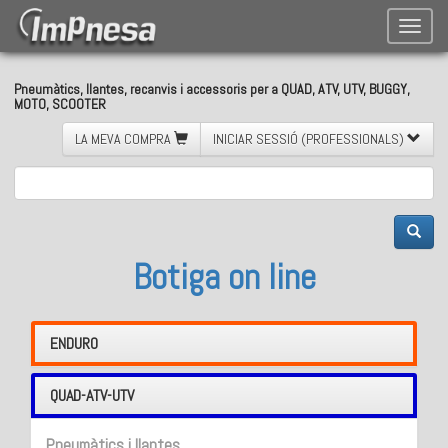
Toggle
naviga
Pneumàtics, llantes, recanvis i accessoris per a QUAD, ATV, UTV, BUGGY,
MOTO, SCOOTER
LA MEVA COMPRA
INICIAR SESSIÓ (PROFESSIONALS)
Botiga on line
ENDURO
QUAD-ATV-UTV
Pneumàtics i llantes