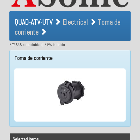
QUAD-ATV-UTV Electrical
QUAD-ATV-UTV
Electrical
Toma de
Toma de corriente
corriente
* TASAS no incluidas | * IVA incluido
Toma de corriente
Selected items