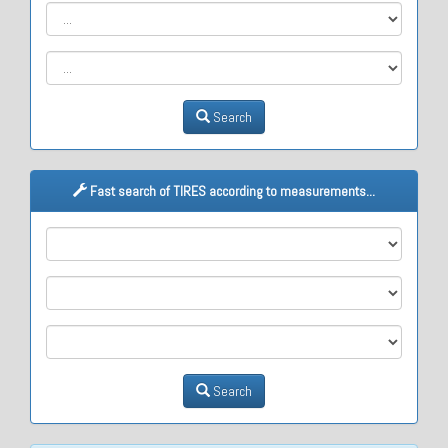
Search
Fast search of TIRES according to measurements...
M1
M2
M3
Search