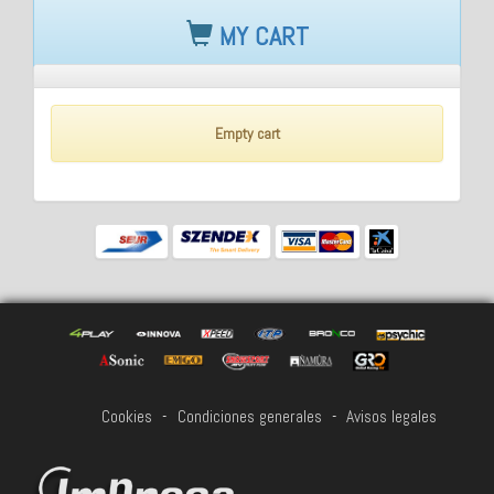
MY CART
Empty cart
Cookies
-
Condiciones generales
-
Avisos legales