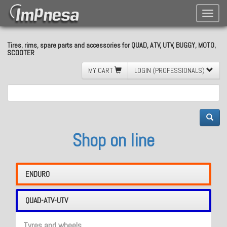
Toggle
naviga
Tires, rims, spare parts and accessories for QUAD, ATV, UTV, BUGGY, MOTO,
SCOOTER
MY CART
LOGIN (PROFESSIONALS)
Shop on line
ENDURO
QUAD-ATV-UTV
Tyres and wheels