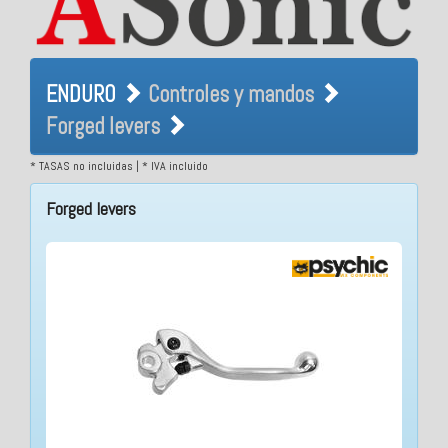
ENDURO Controles y
ENDURO
Controles y mandos
mandos Forged levers
Forged levers
* TASAS no incluidas | * IVA incluido
Forged levers