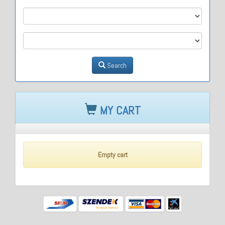
M2
M3
Search
MY CART
Empty cart