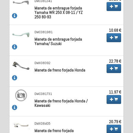
DMC081341
Maneta de embrague forjada
Yamaha WR 250 X 08-11 / YZ
250 80-93
10.68 €
DMC081981
Maneta de embrague forjada
Yamaha/ Suzuki
22.78 €
DMX08392
Maneta de freno forjada Honda
11.97 €
DMC081731
Maneta de freno forjada Honda /
Kawasaki
20.79 €
DMX08405
Maneta de freno forjada