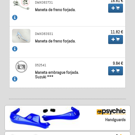
16.81 €
DMX083731
Maneta de freno forjada.
11.82 €
DMX083931
Maneta de freno forjada.
9.84 €
D52541
Maneta embrague forjada.
Suzuki ***
Handguards