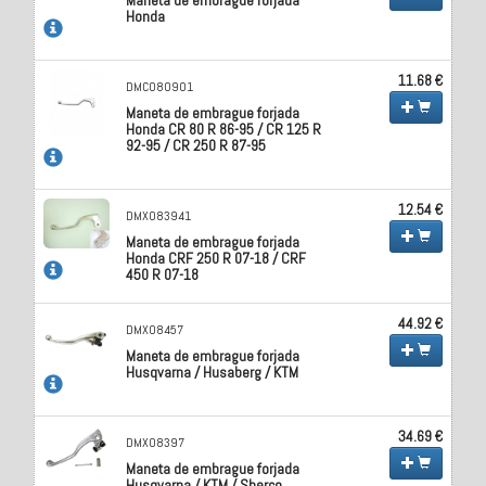
Honda
11.68 €
DMC080901
Maneta de embrague forjada
Honda CR 80 R 86-95 / CR 125 R
92-95 / CR 250 R 87-95
12.54 €
DMX083941
Maneta de embrague forjada
Honda CRF 250 R 07-18 / CRF
450 R 07-18
44.92 €
DMX08457
Maneta de embrague forjada
Husqvarna / Husaberg / KTM
34.69 €
DMX08397
Maneta de embrague forjada
Husqvarna / KTM / Sherco