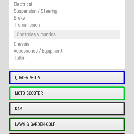
Electrical
Suspension / Steering
Brake
Transmission
Controles y mandos
Chassis
Accessories / Equipment
Taller
QUAD-ATV-UTV
MOTO-SCOOTER
KART
LAWN & GARDEN-GOLF