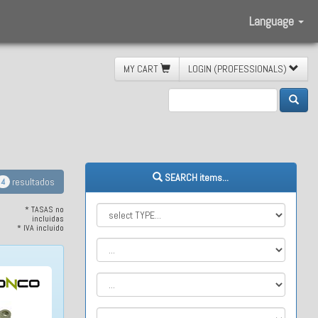
Language
MY CART
LOGIN (PROFESSIONALS)
SEARCH items...
resultados
4
* TASAS no
incluidas
* IVA incluido