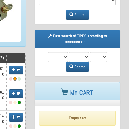
Search
Fast search of TIRES according to
measurements...
M1
M2
M3
(*)
Search
.61
€
MY CART
.61
€
.14
Empty cart
€