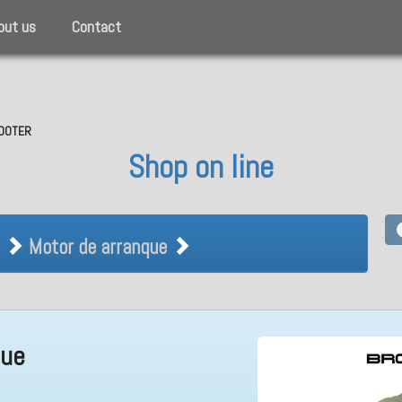
out us
Contact
SCOOTER
Shop on line
ical Motor de arranque
Motor de arranque
que