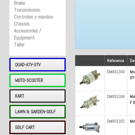
Brake
Transmission
Controles y mandos
Chassis
Accessories /
Equipment
Taller
Reference
De
QUAD-ATV-UTV
DMX01300
Mo
07
MOTO-SCOOTER
KART
DMX01304
Mo
F 
LAWN & GARDEN-GOLF
DMX01302
Mo
GOLF CART