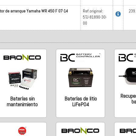
tor de arranque Yamaha WR 450 F 07-14
Ref.original:
239
5TJ-81890-30-
00
Recupe
Baterías de litio
Baterías sin
ba
LiFePO4
mantenimiento