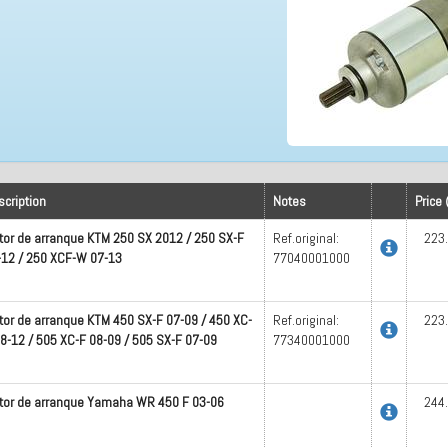
scription
Notes
Price 
tor de arranque KTM 250 SX 2012 / 250 SX-F
Ref.original:
223
-12 / 250 XCF-W 07-13
77040001000
tor de arranque KTM 450 SX-F 07-09 / 450 XC-
Ref.original:
223
08-12 / 505 XC-F 08-09 / 505 SX-F 07-09
77340001000
tor de arranque Yamaha WR 450 F 03-06
244