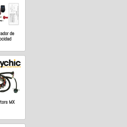
tador de
ocidad
tors MX