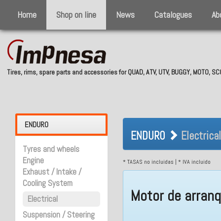
Home
Shop on line
News
Catalogues
Ab
Tires, rims, spare parts and accessories for QUAD, ATV, UTV, BUGGY, MOTO, 
ENDURO Electr
ENDURO
ENDURO
Electrical
Tyres and wheels
Engine
* TASAS no incluidas | * IVA incluido
Exhaust / Intake /
Cooling System
Motor de arran
Electrical
Suspension / Steering