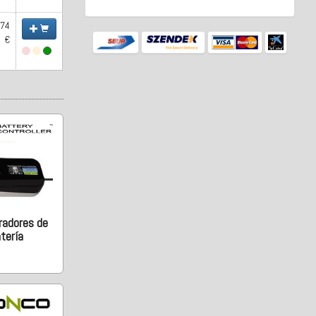
.74
€
radores de
tería