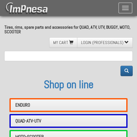
Toggle
naviga
Tires, rims, spare parts and accessories for QUAD, ATV, UTV, BUGGY, MOTO,
SCOOTER
MY CART
LOGIN (PROFESSIONALS)
Shop on line
ENDURO
QUAD-ATV-UTV
MOTO-SCOOTER