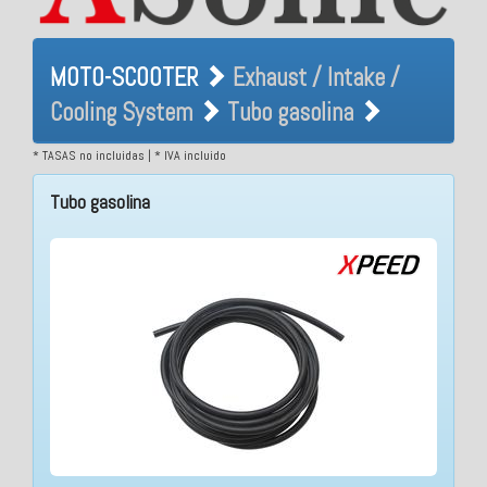
MOTO-SCOOTER Exhaust /
MOTO-SCOOTER
Exhaust / Intake /
Intake / Cooling System
Cooling System
Tubo gasolina
Tubo gasolina
* TASAS no incluidas | * IVA incluido
Tubo gasolina