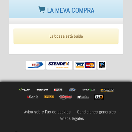
LA MEVA COMPRA
La bossa està buida
Avíso sobre l'us de cookies
-
Condiciones generales
-
Avisos legales