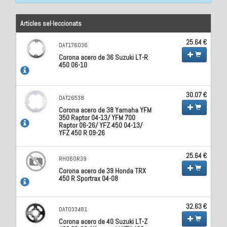
Articles sel·leccionats
25.64 €
DAT176036
Corona acero de 36 Suzuki LT-R
450 06-10
30.07 €
DAT26538
Corona acero de 38 Yamaha YFM
350 Raptor 04-13/ YFM 700
Raptor 06-26/ YFZ 450 04-13/
YFZ 450 R 09-26
25.64 €
RH060R39
Corona acero de 39 Honda TRX
450 R Sportrax 04-08
32.63 €
DAT033481
Corona acero de 40 Suzuki LT-Z