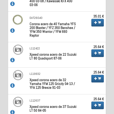
400 03-08 / Kawasaki KFX 400
03-06
35.01 €
DAT26040
Corona acero de 40 Yamaha YFS
200 Blaster / YFZ 350 Banshee /
YFM 350 Warrior / YFM 660
Raptor
25.64 €
L112422
Xpeed corona acero de 22 Suzuki
LT 80 Quadsport 87-06
25.64 €
L119932
Xpeed corona acero de 32
Yamaha YFM 125 Grizzly 04-13 /
YFA 125 Breeze 91-03
25.64 €
L112637
Xpeed corona acero de 37 Suzuki
LT 50 84-05