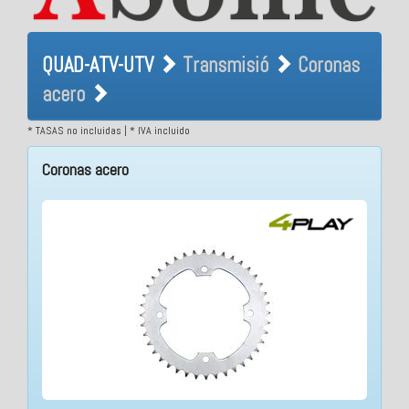
QUAD-ATV-UTV Transmisió
QUAD-ATV-UTV
Transmisió
Coronas
Coronas acero
acero
* TASAS no incluidas | * IVA incluido
Coronas acero