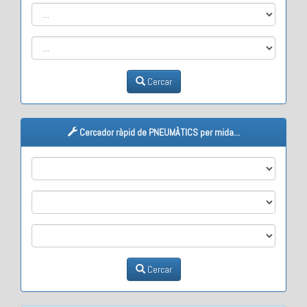
Cercar
Cercador ràpid de PNEUMÀTICS per mida...
M1
M2
M3
Cercar