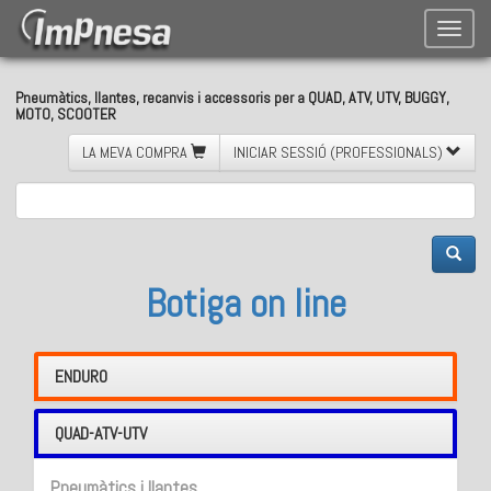
Toggle
naviga
Pneumàtics, llantes, recanvis i accessoris per a QUAD, ATV, UTV, BUGGY,
MOTO, SCOOTER
LA MEVA COMPRA
INICIAR SESSIÓ (PROFESSIONALS)
Botiga on line
ENDURO
QUAD-ATV-UTV
Pneumàtics i llantes