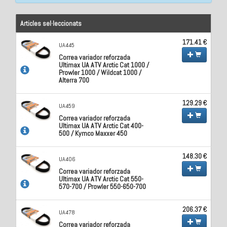
Articles sel·leccionats
171.41 €
UA445
Correa variador reforzada
Ultimax UA ATV Arctic Cat 1000 /
Prowler 1000 / Wildcat 1000 /
Alterra 700
129.29 €
UA459
Correa variador reforzada
Ultimax UA ATV Arctic Cat 400-
500 / Kymco Maxxer 450
148.30 €
UA406
Correa variador reforzada
Ultimax UA ATV Arctic Cat 550-
570-700 / Prowler 550-650-700
206.37 €
UA478
Correa variador reforzada