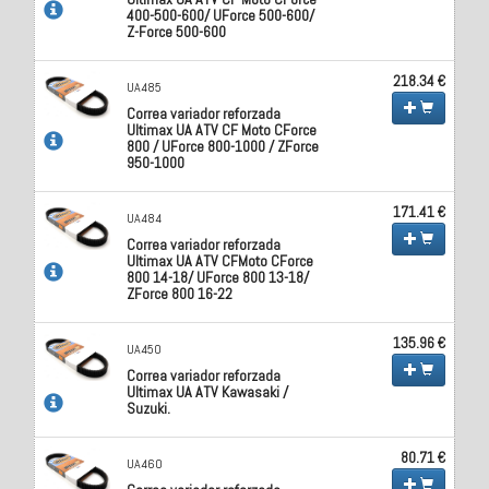
400-500-600/ UForce 500-600/
Z-Force 500-600
218.34 €
UA485
Correa variador reforzada
Ultimax UA ATV CF Moto CForce
800 / UForce 800-1000 / ZForce
950-1000
171.41 €
UA484
Correa variador reforzada
Ultimax UA ATV CFMoto CForce
800 14-18/ UForce 800 13-18/
ZForce 800 16-22
135.96 €
UA450
Correa variador reforzada
Ultimax UA ATV Kawasaki /
Suzuki.
80.71 €
UA460