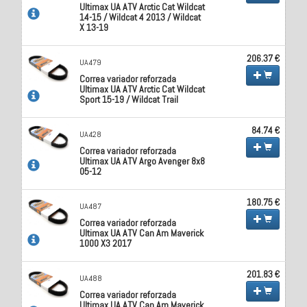
Ultimax UA ATV Arctic Cat Wildcat
14-15 / Wildcat 4 2013 / Wildcat
X 13-19
206.37 €
UA479
Correa variador reforzada
Ultimax UA ATV Arctic Cat Wildcat
Sport 15-19 / Wildcat Trail
84.74 €
UA428
Correa variador reforzada
Ultimax UA ATV Argo Avenger 8x8
05-12
180.75 €
UA487
Correa variador reforzada
Ultimax UA ATV Can Am Maverick
1000 X3 2017
201.83 €
UA488
Correa variador reforzada
Ultimax UA ATV Can Am Maverick