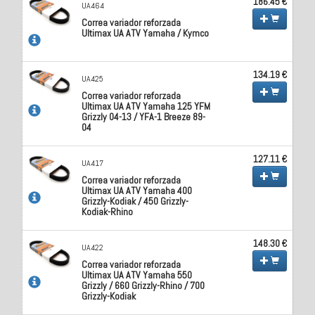
186.45 €
UA464
Correa variador reforzada
Ultimax UA ATV Yamaha / Kymco
134.19 €
UA425
Correa variador reforzada
Ultimax UA ATV Yamaha 125 YFM
Grizzly 04-13 / YFA-1 Breeze 89-
04
127.11 €
UA417
Correa variador reforzada
Ultimax UA ATV Yamaha 400
Grizzly-Kodiak / 450 Grizzly-
Kodiak-Rhino
148.30 €
UA422
Correa variador reforzada
Ultimax UA ATV Yamaha 550
Grizzly / 660 Grizzly-Rhino / 700
Grizzly-Kodiak