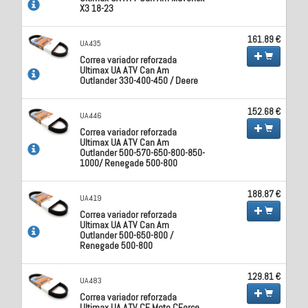
X3 18-23
161.89 €
UA435
Correa variador reforzada
Ultimax UA ATV Can Am
Outlander 330-400-450 / Deere
152.68 €
UA446
Correa variador reforzada
Ultimax UA ATV Can Am
Outlander 500-570-650-800-850-
1000/ Renegade 500-800
188.87 €
UA419
Correa variador reforzada
Ultimax UA ATV Can Am
Outlander 500-650-800 /
Renegade 500-800
129.81 €
UA483
Correa variador reforzada
Ultimax UA ATV CF Moto CForce