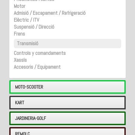
Motor
Admisió / Escapament / Refrigeració
Elèctric / ITV
Suspensió / Direcció
Frens
Transmisió
Controls y comandaments
Xassís
Accesoris / Equipament
MOTO-SCOOTER
KART
JARDINERIA-GOLF
REMOLC