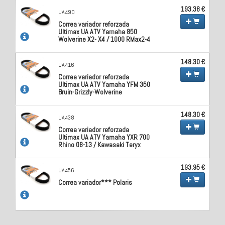
193.38 €
UA490
Correa variador reforzada
Ultimax UA ATV Yamaha 850
Wolverine X2- X4 / 1000 RMax2-4
148.30 €
UA416
Correa variador reforzada
Ultimax UA ATV Yamaha YFM 350
Bruin-Grizzly-Wolverine
148.30 €
UA438
Correa variador reforzada
Ultimax UA ATV Yamaha YXR 700
Rhino 08-13 / Kawasaki Teryx
193.95 €
UA456
Correa variador*** Polaris