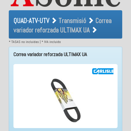
QUAD-ATV-UTV Transmisió
QUAD-ATV-UTV
Transmisió
Correa
Correa variador reforzada
variador reforzada ULTIMAX UA
ULTIMAX UA
* TASAS no incluidas | * IVA incluido
Correa variador reforzada ULTIMAX UA