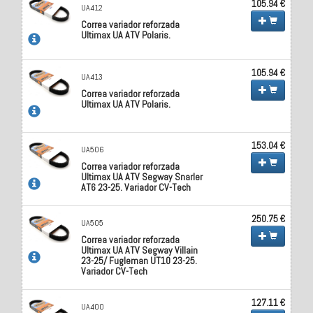
105.94 €
UA412
Correa variador reforzada
Ultimax UA ATV Polaris.
105.94 €
UA413
Correa variador reforzada
Ultimax UA ATV Polaris.
153.04 €
UA506
Correa variador reforzada
Ultimax UA ATV Segway Snarler
AT6 23-25. Variador CV-Tech
250.75 €
UA505
Correa variador reforzada
Ultimax UA ATV Segway Villain
23-25/ Fugleman UT10 23-25.
Variador CV-Tech
127.11 €
UA400