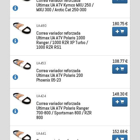
Correa variador reforzada
Ultimax UA ATV Kymco MXU 250 /
MXU 300 / Arctic Cat 250-300
180.75 €
UA480
Correa variador reforzada
Ultimax UA ATV Polaris 1000
Ranger / 1000 RZR XP Turbo /
1000 RZR RS1
108.77 €
UA453
Correa variador reforzada
Ultimax UA ATV Polaris 200
Phoenix 05-23
148.30 €
UA424
Correa variador reforzada
Ultimax UA ATV Polaris Ranger
700-800 / Sportsman 800 / RZR
800
152.68 €
UA441