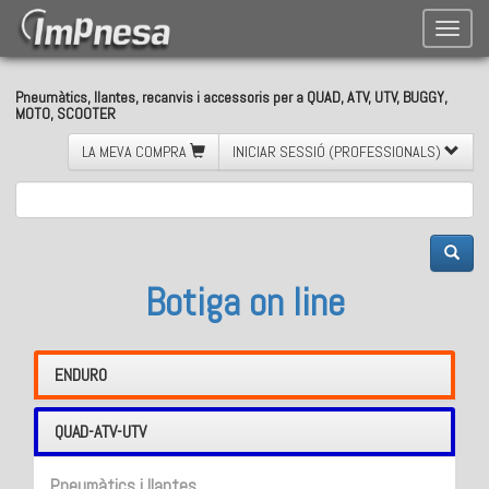
Toggle
naviga
Pneumàtics, llantes, recanvis i accessoris per a QUAD, ATV, UTV, BUGGY,
MOTO, SCOOTER
LA MEVA COMPRA
INICIAR SESSIÓ (PROFESSIONALS)
Botiga on line
ENDURO
QUAD-ATV-UTV
Pneumàtics i llantes