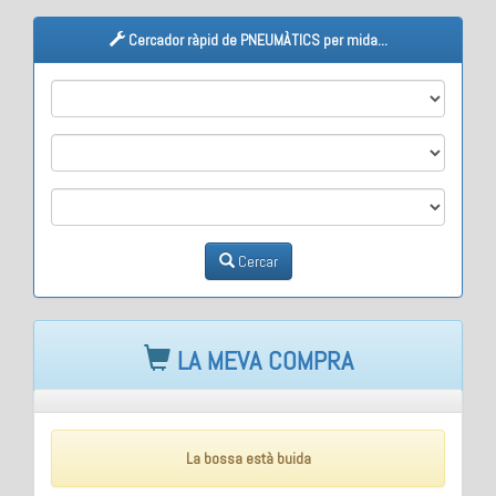
Cercador ràpid de PNEUMÀTICS per mida...
M1
M2
M3
Cercar
LA MEVA COMPRA
La bossa està buida