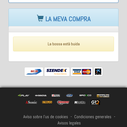
LA MEVA COMPRA
La bossa està buida
Avíso sobre l'us de cookies
-
Condiciones generales
-
Avisos legales