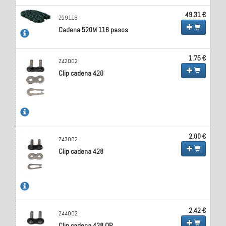
49.31 €
Z59116
Cadena 520M 116 pasos
1.75 €
Z42002
Clip cadena 420
2.00 €
Z43002
Clip cadena 428
2.42 €
Z44002
Clip cadena 428 OR