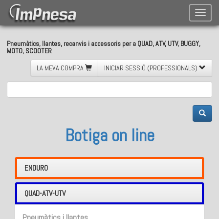
Toggle
naviga
Pneumàtics, llantes, recanvis i accessoris per a QUAD, ATV, UTV, BUGGY,
MOTO, SCOOTER
LA MEVA COMPRA
INICIAR SESSIÓ (PROFESSIONALS)
Botiga on line
ENDURO
QUAD-ATV-UTV
Pneumàtics i llantes