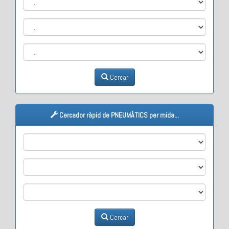
Cercar
Cercador ràpid de PNEUMÀTICS per mida...
M1
M2
M3
Cercar