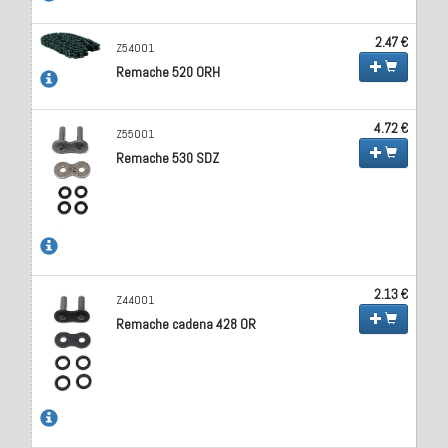
2.47 €
Z54001
Remache 520 ORH
4.72 €
Z55001
Remache 530 SDZ
2.13 €
Z44001
Remache cadena 428 OR