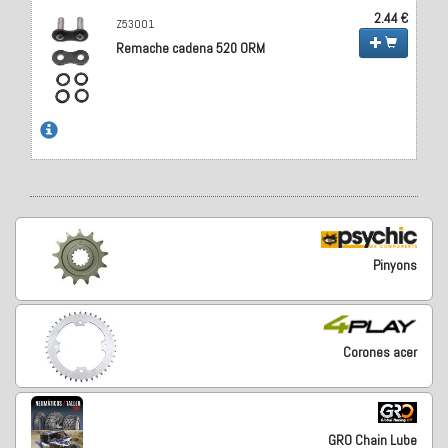
2.44 €
Z53001
Remache cadena 520 ORM
Pinyons
Corones acer
GRO Chain Lube