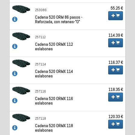
55.25 €
Z53086
Cadena 520 ORM 86 pasos -
Reforzada, con retenes-"O"
114.39 €
Z57112
Cadena 520 ORMX 112
eslabones
116.37 €
Z57114
Cadena 520 ORMX 114
eslabones
118.35 €
Z57116
Cadena 520 ORMX 116
eslabones
120.33 €
Z57118
Cadena 520 ORMX 118
eslabones