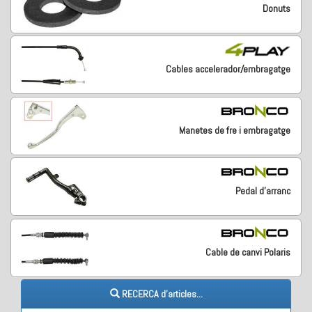
Donuts
Cables accelerador/embragatge
Manetes de fre i embragatge
Pedal d'arranc
Cable de canvi Polaris
RECERCA d'articles...