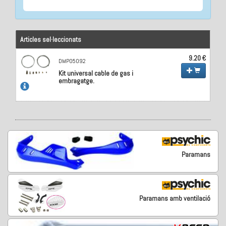
Articles sel·leccionats
9.20 €
DMP05092
Kit universal cable de gas i
embragatge.
Paramans
Paramans amb ventilació