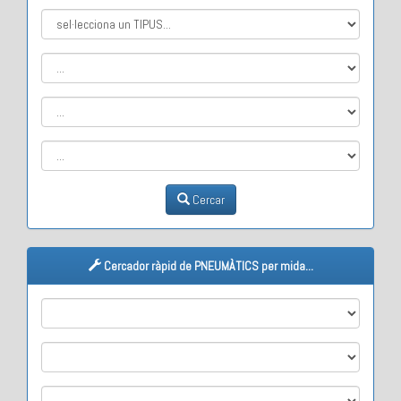
Cercar
Cercador ràpid de PNEUMÀTICS per mida...
M1
M2
M3