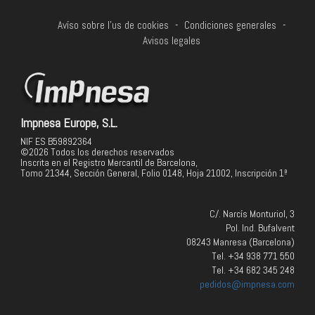
Avíso sobre l'us de cookies
-
Condiciones generales
-
Avisos legales
Impnesa Europe, S.L.
NIF ES B59892364
©2026 Todos los derechos reservados
Inscrita en el Registro Mercantil de Barcelona,
Tomo 21344, Sección General, Folio 0148, Hoja 21002, Inscripción 1ª
C/. Narcís Monturiol, 3
Pol. Ind. Bufalvent
08243 Manresa (Barcelona)
Tel. +34 938 771 550
Tel. +34 682 345 248
pedidos@impnesa.com