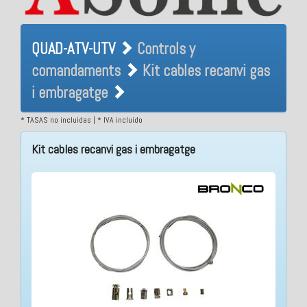
QUAD-ATV-UTV Controls y
QUAD-ATV-UTV
Controls y
comandaments Kit cables
comandaments
Kit cables recanvi gas
recanvi gas i embragatge
i embragatge
* TASAS no incluidas | * IVA incluido
Kit cables recanvi gas i embragatge