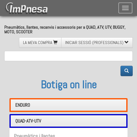
Toggle
naviga
Pneumàtics, llantes, recanvis i accessoris per a QUAD, ATV, UTV, BUGGY,
MOTO, SCOOTER
LA MEVA COMPRA
INICIAR SESSIÓ (PROFESSIONALS)
Botiga on line
ENDURO
QUAD-ATV-UTV
Pneumàtics i llantes