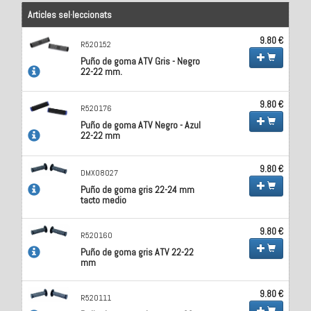
Articles sel·leccionats
9.80 €
R520152
Puño de goma ATV Gris - Negro
22-22 mm.
9.80 €
R520176
Puño de goma ATV Negro - Azul
22-22 mm
9.80 €
DMX08027
Puño de goma gris 22-24 mm
tacto medio
9.80 €
R520160
Puño de goma gris ATV 22-22
mm
9.80 €
R520111