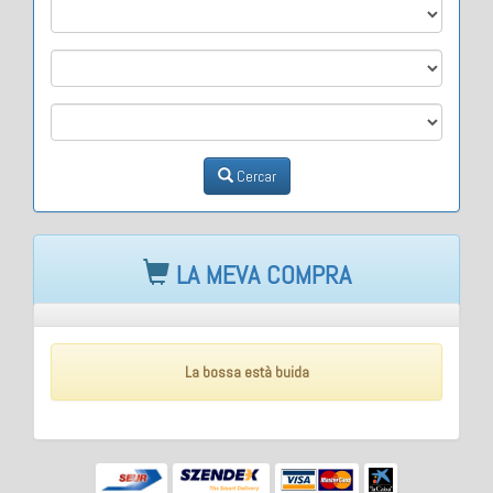
M1
M2
M3
Cercar
LA MEVA COMPRA
La bossa està buida