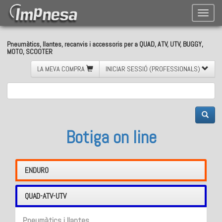
Toggle
naviga
Pneumàtics, llantes, recanvis i accessoris per a QUAD, ATV, UTV, BUGGY,
MOTO, SCOOTER
LA MEVA COMPRA
INICIAR SESSIÓ (PROFESSIONALS)
Botiga on line
ENDURO
QUAD-ATV-UTV
Pneumàtics i llantes