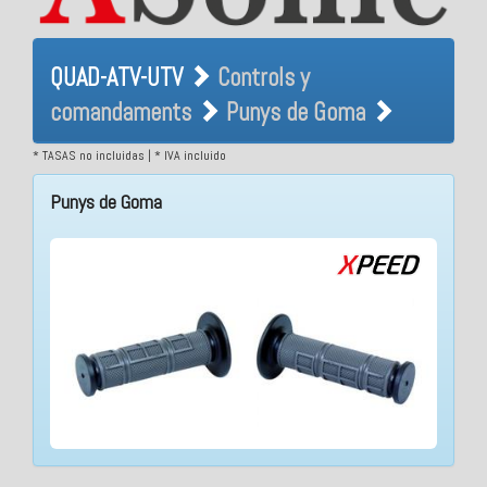
QUAD-ATV-UTV Controls y
QUAD-ATV-UTV
Controls y
comandaments Punys de
comandaments
Punys de Goma
Goma
* TASAS no incluidas | * IVA incluido
Punys de Goma