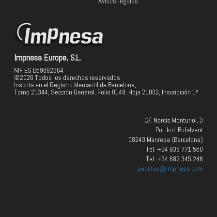
Avisos legales
Impnesa Europe, S.L.
NIF ES B59892364
©2026 Todos los derechos reservados
Inscrita en el Registro Mercantil de Barcelona,
Tomo 21344, Sección General, Folio 0148, Hoja 21002, Inscripción 1ª
C/. Narcís Monturiol, 3
Pol. Ind. Bufalvent
08243 Manresa (Barcelona)
Tel. +34 938 771 550
Tel. +34 682 345 248
pedidos@impnesa.com