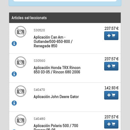
Articles sel·leccionats
237.57 €
S30520
Aplicación Can Am -
Outlander500-650-800 /
Renegade 850
237.57 €
S30560
Aplicación Honda TRX Rincon
650 03-05 / Rincon 680 2006
142.93 €
S40470
Aplicación John Deere Gator
237.57 €
S40480
Aplicación Polaris 500 / 700
Ranger 05-06