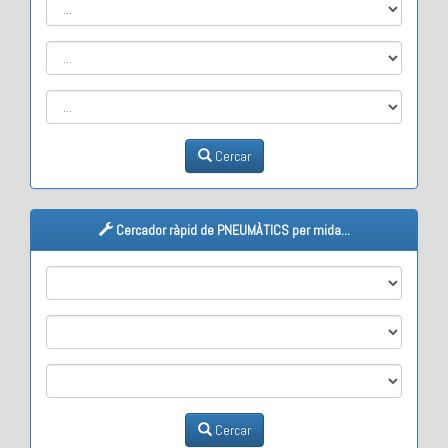
Cercar
Cercador ràpid de PNEUMÀTICS per mida...
M1
M2
M3
Cercar