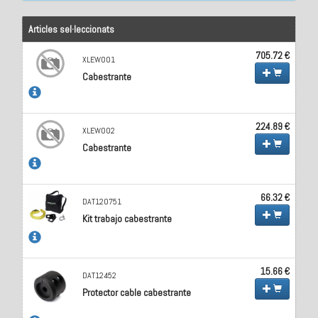
Articles sel·leccionats
705.72 €
XLEW001
Cabestrante
224.89 €
XLEW002
Cabestrante
66.32 €
DAT120751
Kit trabajo cabestrante
15.66 €
DAT12452
Protector cable cabestrante