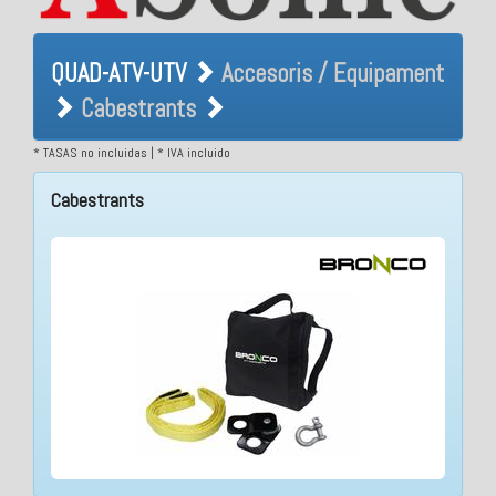
QUAD-ATV-UTV Accesoris /
QUAD-ATV-UTV
Accesoris / Equipament
Equipament Cabestrants
Cabestrants
* TASAS no incluidas | * IVA incluido
Cabestrants