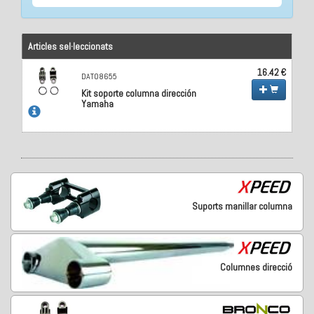
Articles sel·leccionats
16.42 €
DAT08655
Kit soporte columna dirección
Yamaha
Suports manillar columna
Columnes direcció