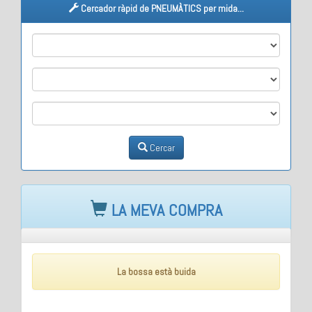
Cercador ràpid de PNEUMÀTICS per mida...
M1
M2
M3
Cercar
LA MEVA COMPRA
La bossa està buida