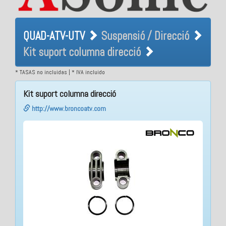
QUAD-ATV-UTV Suspensió /
QUAD-ATV-UTV
Suspensió / Direcció
Direcció Kit suport columna
Kit suport columna direcció
direcció
* TASAS no incluidas | * IVA incluido
Kit suport columna direcció
http://www.broncoatv.com