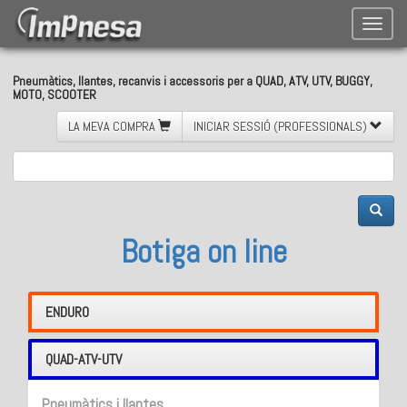
Toggle
naviga
Pneumàtics, llantes, recanvis i accessoris per a QUAD, ATV, UTV, BUGGY,
MOTO, SCOOTER
LA MEVA COMPRA
INICIAR SESSIÓ (PROFESSIONALS)
Botiga on line
ENDURO
QUAD-ATV-UTV
Pneumàtics i llantes