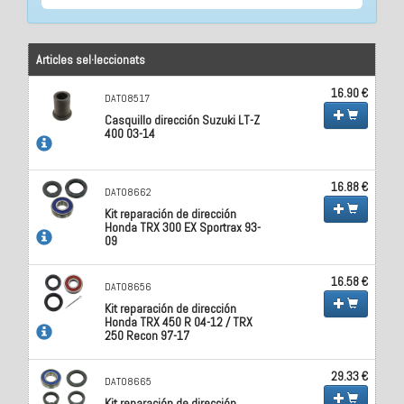
Articles sel·leccionats
16.90 €
DAT08517
Casquillo dirección Suzuki LT-Z
400 03-14
16.88 €
DAT08662
Kit reparación de dirección
Honda TRX 300 EX Sportrax 93-
09
16.58 €
DAT08656
Kit reparación de dirección
Honda TRX 450 R 04-12 / TRX
250 Recon 97-17
29.33 €
DAT08665
Kit reparación de dirección