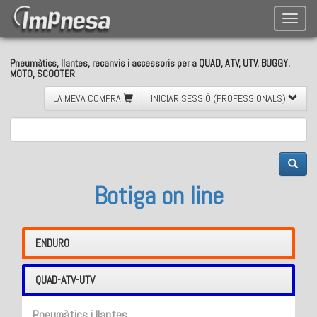
Toggle
naviga
Pneumàtics, llantes, recanvis i accessoris per a QUAD, ATV, UTV, BUGGY,
MOTO, SCOOTER
LA MEVA COMPRA
INICIAR SESSIÓ (PROFESSIONALS)
Botiga on line
ENDURO
QUAD-ATV-UTV
Pneumàtics i llantes