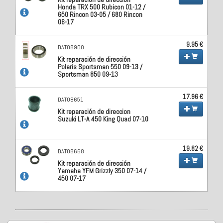
Honda TRX 500 Rubicon 01-12 /
650 Rincon 03-05 / 680 Rincon
06-17
9.95 €
DAT08900
Kit reparación de dirección
Polaris Sportsman 550 09-13 /
Sportsman 850 09-13
17.96 €
DAT08651
Kit reparación de direccion
Suzuki LT-A 450 King Quad 07-10
19.82 €
DAT08668
Kit reparación de dirección
Yamaha YFM Grizzly 350 07-14 /
450 07-17