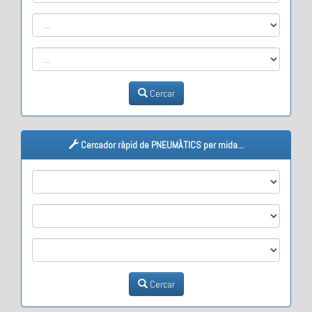
Cercar
Cercador ràpid de PNEUMÀTICS per mida...
M1
M2
M3
Cercar