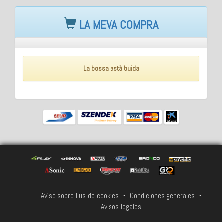
LA MEVA COMPRA
La bossa està buida
Avíso sobre l'us de cookies
-
Condiciones generales
-
Avisos legales