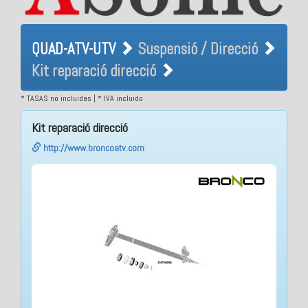
QUAD-ATV-UTV Suspensió /
QUAD-ATV-UTV
Suspensió / Direcció
Direcció Kit reparació
Kit reparació direcció
direcció
* TASAS no incluidas | * IVA incluido
Kit reparació direcció
http://www.broncoatv.com