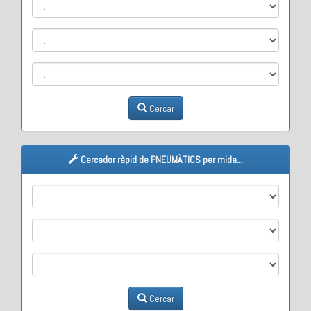
Cercar
Cercador ràpid de PNEUMÀTICS per mida...
M1
M2
M3
Cercar