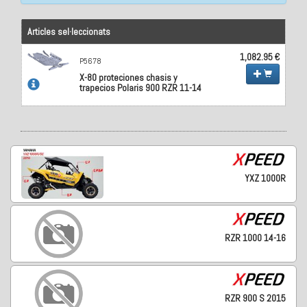
Articles sel·leccionats
1,082.95 €
P5678
X-80 proteciones chasis y
trapecios Polaris 900 RZR 11-14
YXZ 1000R
RZR 1000 14-16
RZR 900 S 2015