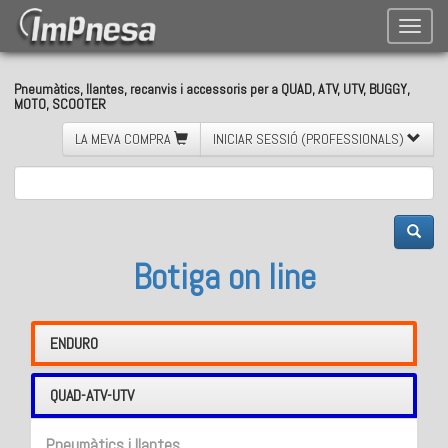
Toggle
naviga
Pneumàtics, llantes, recanvis i accessoris per a QUAD, ATV, UTV, BUGGY,
MOTO, SCOOTER
LA MEVA COMPRA
INICIAR SESSIÓ (PROFESSIONALS)
Botiga on line
ENDURO
QUAD-ATV-UTV
Pneumàtics i llantes