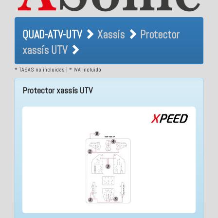
QUAD-ATV-UTV Xassís
QUAD-ATV-UTV
Xassís
Protector
Protector xassís UTV
xassís UTV
* TASAS no incluidas | * IVA incluido
Protector xassís UTV