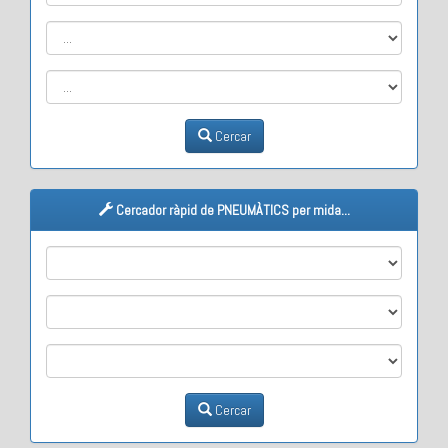
Cercar
Cercador ràpid de PNEUMÀTICS per mida...
M1
M2
M3
Cercar