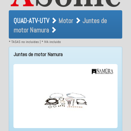
QUAD-ATV-UTV Motor Juntes
QUAD-ATV-UTV
Motor
Juntes de
de motor Namura
motor Namura
* TASAS no incluidas | * IVA incluido
Juntes de motor Namura