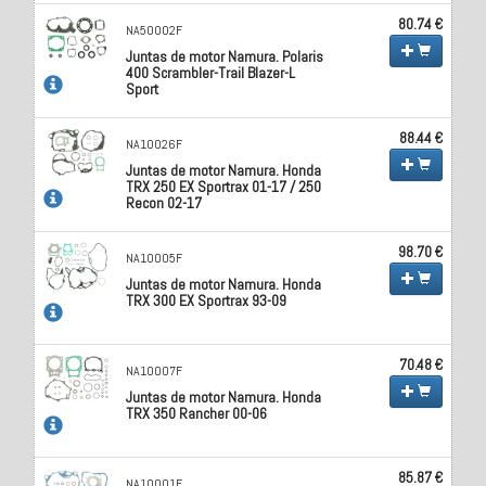
80.74 €
NA50002F
Juntas de motor Namura. Polaris
400 Scrambler-Trail Blazer-L
Sport
88.44 €
NA10026F
Juntas de motor Namura. Honda
TRX 250 EX Sportrax 01-17 / 250
Recon 02-17
98.70 €
NA10005F
Juntas de motor Namura. Honda
TRX 300 EX Sportrax 93-09
70.48 €
NA10007F
Juntas de motor Namura. Honda
TRX 350 Rancher 00-06
85.87 €
NA10001F