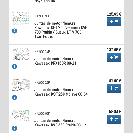
Bayou 88-04
125.63 €
NA20070F
Juntas de motor Namura.
Kawasaki KFX 700 V-Force / KVF
700 Prairie / Suzuki LT-V 700
Twin Peaks
132.05 €
NA20004F
Juntas de motor Namura.
Kawasaki KFX450R 08-14
91.00 €
NA20002F
Juntas de motor Namura.
Kawasaki KSF 250 Mojave 88-04
58.94 €
NA20036F
Juntas de motor Namura.
Kawasaki KVF 360 Prairie 03-12