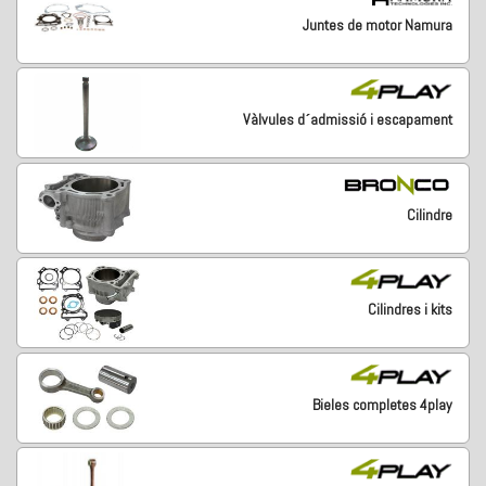
Juntes de motor Namura
Vàlvules d´admissió i escapament
Cilindre
Cilindres i kits
Bieles completes 4play