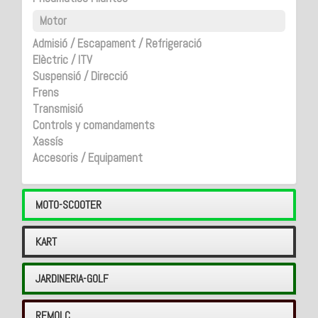
Motor
Admisió / Escapament / Refrigeració
Elèctric / ITV
Suspensió / Direcció
Frens
Transmisió
Controls y comandaments
Xassís
Accesoris / Equipament
MOTO-SCOOTER
KART
JARDINERIA-GOLF
REMOLC