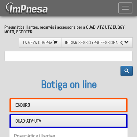
Toggle
naviga
Pneumàtics, llantes, recanvis i accessoris per a QUAD, ATV, UTV, BUGGY,
MOTO, SCOOTER
LA MEVA COMPRA
INICIAR SESSIÓ (PROFESSIONALS)
Botiga on line
ENDURO
QUAD-ATV-UTV
Pneumàtics i llantes