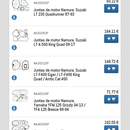
60.22 €
NA30000F
Juntas de motor Namura. Suzuki
LT 230 Quadrunner 87-93
164.11 €
NA30053F
Juntas de motor Namura. Suzuki
LT-A 500 King Quad 09-17
148.72 €
NA30010F
Juntas de motor Namura. Suzuki
LT-F400 Eiger / LT-F400 King
Quad / Arctic Cat 400
71.77 €
NA40019F
Juntas de motor Namura.
Yamaha YFM 125 Grizzly 04-13 /
YFA 125 Breeze 89-04
102.55 €
NA40006F