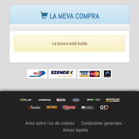
LA MEVA COMPRA
La bossa està buida
Avíso sobre l'us de cookies
-
Condiciones generales
-
Avisos legales