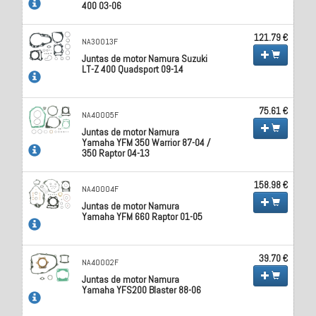
400 03-06
121.79 €
NA30013F
Juntas de motor Namura Suzuki
LT-Z 400 Quadsport 09-14
75.61 €
NA40005F
Juntas de motor Namura
Yamaha YFM 350 Warrior 87-04 /
350 Raptor 04-13
158.98 €
NA40004F
Juntas de motor Namura
Yamaha YFM 660 Raptor 01-05
39.70 €
NA40002F
Juntas de motor Namura
Yamaha YFS200 Blaster 88-06