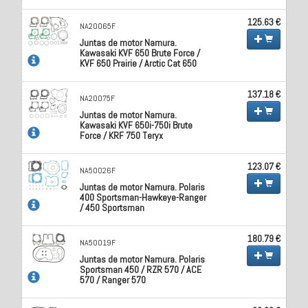
125.63 €
NA20065F
Juntas de motor Namura.
Kawasaki KVF 650 Brute Force /
KVF 650 Prairie / Arctic Cat 650
137.18 €
NA20075F
Juntas de motor Namura.
Kawasaki KVF 650i-750i Brute
Force / KRF 750 Teryx
123.07 €
NA50026F
Juntas de motor Namura. Polaris
400 Sportsman-Hawkeye-Ranger
/ 450 Sportsman
180.79 €
NA50019F
Juntas de motor Namura. Polaris
Sportsman 450 / RZR 570 / ACE
570 / Ranger 570