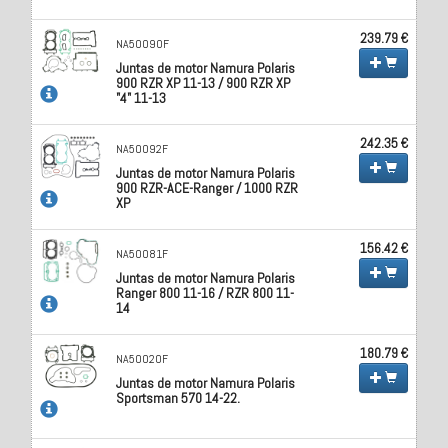
239.79 €
NA50090F
Juntas de motor Namura Polaris
900 RZR XP 11-13 / 900 RZR XP
"4" 11-13
242.35 €
NA50092F
Juntas de motor Namura Polaris
900 RZR-ACE-Ranger / 1000 RZR
XP
156.42 €
NA50081F
Juntas de motor Namura Polaris
Ranger 800 11-16 / RZR 800 11-
14
180.79 €
NA50020F
Juntas de motor Namura Polaris
Sportsman 570 14-22.