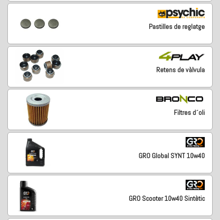
Pastilles de reglatge
Retens de vàlvula
Filtres d´oli
GRO Global SYNT 10w40
GRO Scooter 10w40 Sintètic