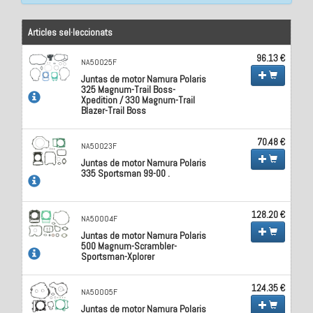
Articles sel·leccionats
96.13 €
NA50025F
Juntas de motor Namura Polaris
325 Magnum-Trail Boss-
Xpedition / 330 Magnum-Trail
Blazer-Trail Boss
70.48 €
NA50023F
Juntas de motor Namura Polaris
335 Sportsman 99-00 .
128.20 €
NA50004F
Juntas de motor Namura Polaris
500 Magnum-Scrambler-
Sportsman-Xplorer
124.35 €
NA50005F
Juntas de motor Namura Polaris