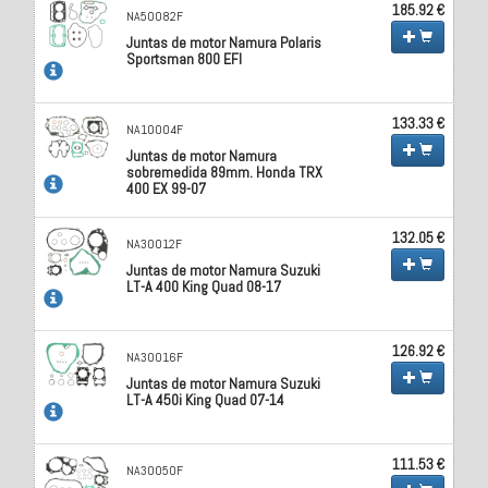
185.92 €
NA50082F
Juntas de motor Namura Polaris
Sportsman 800 EFI
133.33 €
NA10004F
Juntas de motor Namura
sobremedida 89mm. Honda TRX
400 EX 99-07
132.05 €
NA30012F
Juntas de motor Namura Suzuki
LT-A 400 King Quad 08-17
126.92 €
NA30016F
Juntas de motor Namura Suzuki
LT-A 450i King Quad 07-14
111.53 €
NA30050F