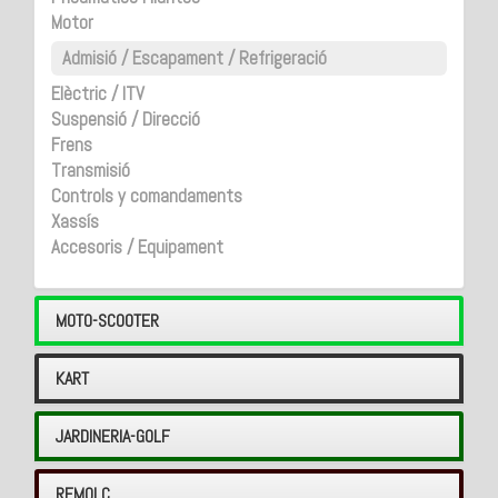
Motor
Admisió / Escapament / Refrigeració
Elèctric / ITV
Suspensió / Direcció
Frens
Transmisió
Controls y comandaments
Xassís
Accesoris / Equipament
MOTO-SCOOTER
KART
JARDINERIA-GOLF
REMOLC