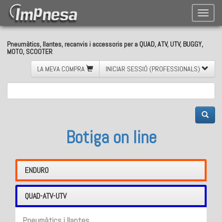
Toggle
naviga
Pneumàtics, llantes, recanvis i accessoris per a QUAD, ATV, UTV, BUGGY,
MOTO, SCOOTER
LA MEVA COMPRA
INICIAR SESSIÓ (PROFESSIONALS)
Botiga on line
ENDURO
QUAD-ATV-UTV
Pneumàtics i llantes