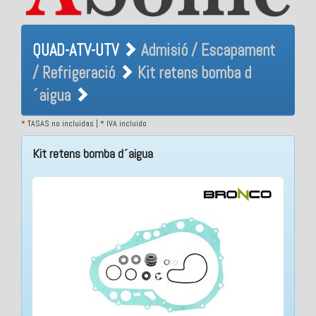
QUAD-ATV-UTV Admisió /
QUAD-ATV-UTV
Admisió / Escapament
Escapament / Refrigeració
/ Refrigeració
Kit retens bomba d
Kit retens bomba d´aigua
´aigua
* TASAS no incluidas | * IVA incluido
Kit retens bomba d´aigua