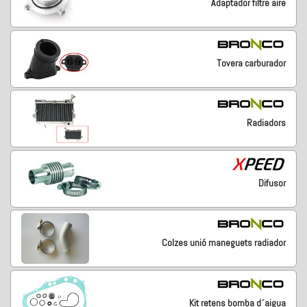
Adaptador filtre aire
Tovera carburador
Radiadors
Difusor
Colzes unió maneguets radiador
Kit retens bomba d´aigua