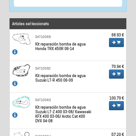
Articles sel·leccionats
68.93 €
DAT10066
Kit reparación bomba de agua
Honda TRX 450R 06-14
70.94 €
DAT10092
Kit reparación bomba de agua
Suzuki LT-R 450 06-09
100.79 €
DAT10060
Kit reparación bomba de agua
Suzuki LT-Z 400 03-08/ Kawasaki
KFX 400 03-06/ Arctic Cat 400
DVX 04-08
57.20 €