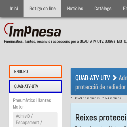
Inici
Botiga on line
Notícies
Catàlegs
E
Pneumàtics, llantes, recanvis i accessoris per a QUAD, ATV, UTV, BUGGY, MOT
QUAD-ATV-UTV 
ENDURO
QUAD-ATV-UTV
Adm
Reixes protecc
protecció de radiador
QUAD-ATV-UTV
* TASAS no incluidas | * IVA incluido
Pneumàtics i llantes
Motor
Reixes protecci
Admisió /
Escapament /