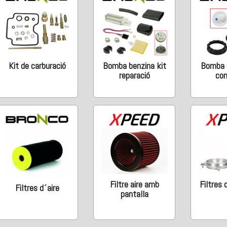
Kit de carburació
Bomba benzina kit
Bomba 
reparació
co
Filtre aire amb
Filtres 
Filtres d´aire
pantalla