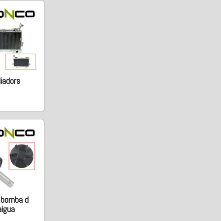
iadors
 bomba d
aigua