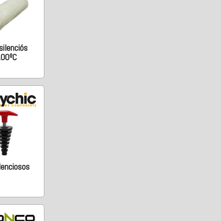
silenciós
100ºC
lenciosos