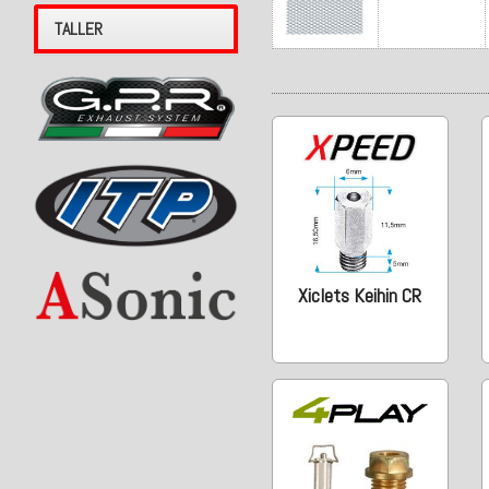
TALLER
Xiclets Keihin CR