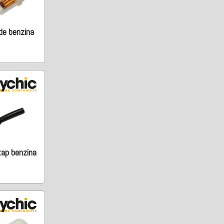
 de benzina
tap benzina