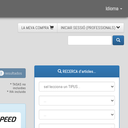
Idioma
LA MEVA COMPRA
INICIAR SESSIÓ (PROFESSIONALS)
ració
RECERCA d'articles...
resultados
2
* TASAS no
incluidas
* IVA incluido