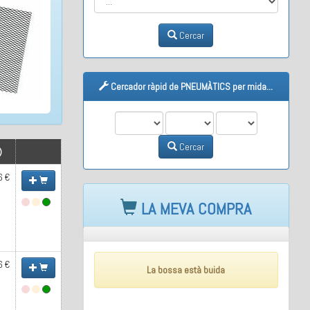
Cercar
Cercador ràpid de PNEUMÀTICS per mida...
M1
M2
M3
Cercar
)
6 €
LA MEVA COMPRA
6 €
La bossa està buida