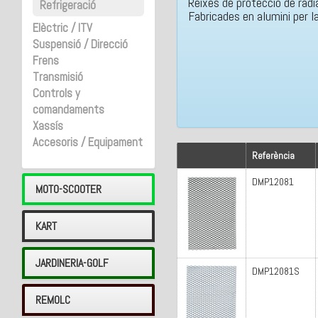
Reixes de protecció de ra
Refrigeració
Fabricades en alumini per 
Elèctric / ITV
Suspensió / Direcció
Frens
Transmisió
Controls y
comandaments
Xassís
Accesoris / Equipament
Referència
DMP12081
MOTO-SCOOTER
KART
JARDINERIA-GOLF
DMP12081S
REMOLC