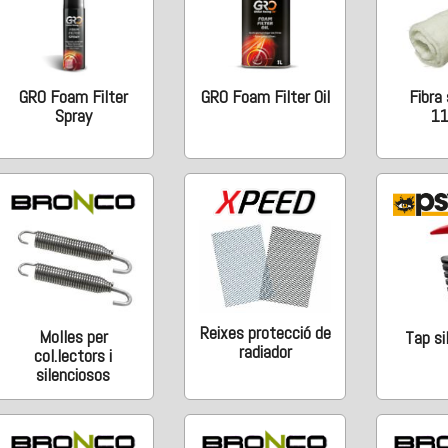
GRO Foam Filter
GRO Foam Filter Oil
Fibra 
Spray
1
Reixes protecció de
Molles per
Tap si
radiador
col.lectors i
silenciosos