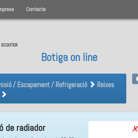
mpresa
Contacte
O, SCOOTER
Botiga on line
Admisió / Escapament / Refrige
isió / Escapament / Refrigeració
Reixes
ió de radiador
ó de radiador