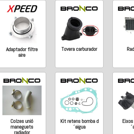
Tovera carburador
Rad
Adaptador filtre
aire
Colzes unió
Kit retens bomba d
Eixos
maneguets
´aigua
´
radiador