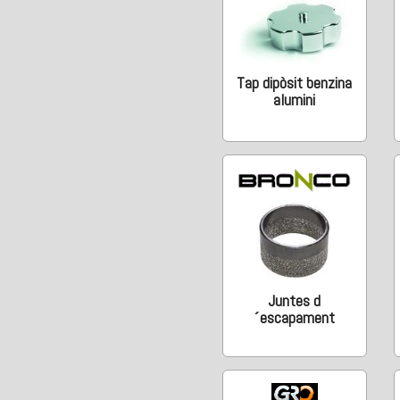
Tap dipòsit benzina
alumini
Juntes d
´escapament