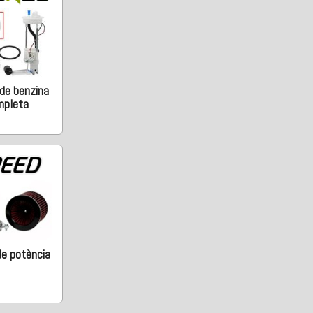
de benzina
mpleta
de potència