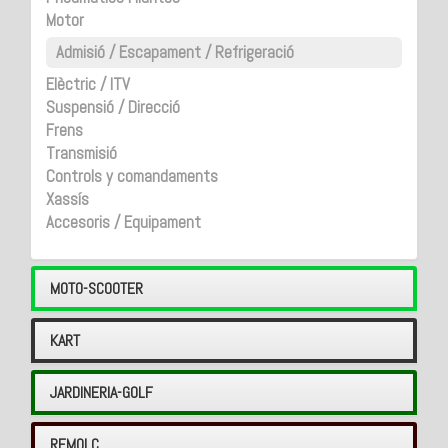
Motor
Admisió / Escapament / Refrigeració
Elèctric / ITV
Suspensió / Direcció
Frens
Transmisió
Controls y comandaments
Xassís
Accesoris / Equipament
MOTO-SCOOTER
KART
JARDINERIA-GOLF
REMOLC