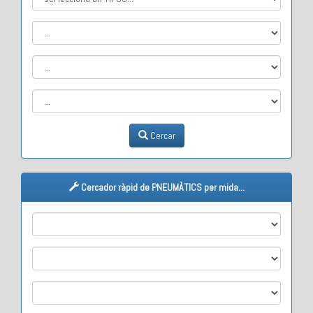
Cercar
Cercador ràpid de PNEUMÀTICS per mida...
M1
M2
M3