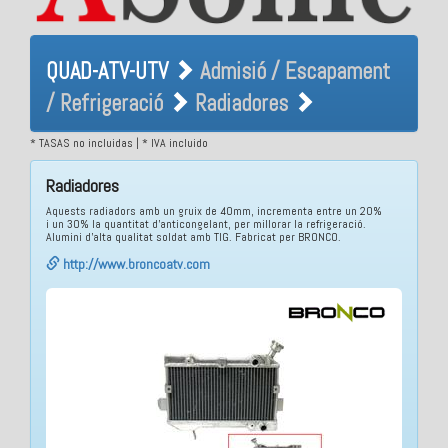
QUAD-ATV-UTV Admisió /
QUAD-ATV-UTV
Admisió / Escapament
Escapament / Refrigeració
/ Refrigeració
Radiadores
Radiadores
* TASAS no incluidas | * IVA incluido
Radiadores
Aquests radiadors amb un gruix de 40mm, incrementa entre un 20%
i un 30% la quantitat d'anticongelant, per millorar la refrigeració.
Alumini d'alta qualitat soldat amb TIG. Fabricat per BRONCO.
http://www.broncoatv.com