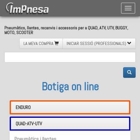
Toggle
naviga
Pneumàtics, llantes, recanvis i accessoris per a QUAD, ATV, UTV, BUGGY,
MOTO, SCOOTER
LA MEVA COMPRA
INICIAR SESSIÓ (PROFESSIONALS)
Botiga on line
ENDURO
QUAD-ATV-UTV
Pneumàtics i llantes