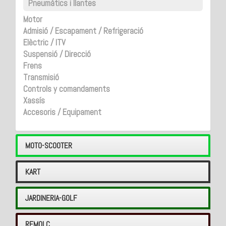
Pneumàtics i llantes
Motor
Admisió / Escapament / Refrigeració
Elèctric / ITV
Suspensió / Direcció
Frens
Transmisió
Controls y comandaments
Xassís
Accesoris / Equipament
MOTO-SCOOTER
KART
JARDINERIA-GOLF
REMOLC