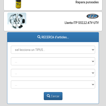
Repara punxades
Llanta ITP SS112 ATV-UTV
RECERCA d'articles...
Cercar