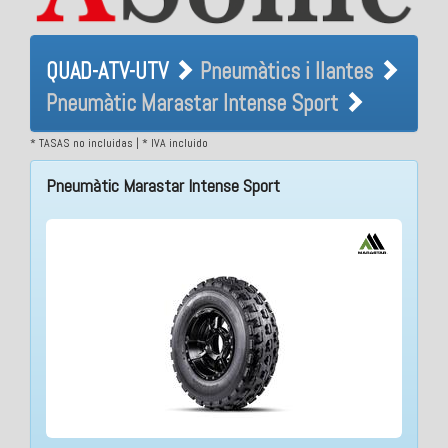
QUAD-ATV-UTV Pneumàtics i
QUAD-ATV-UTV
Pneumàtics i llantes
llantes Pneumàtic Marastar
Pneumàtic Marastar Intense Sport
Intense Sport
* TASAS no incluidas | * IVA incluido
Pneumàtic Marastar Intense Sport