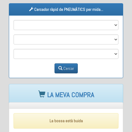
Cercador ràpid de PNEUMÀTICS per mida...
M1
M2
M3
Cercar
LA MEVA COMPRA
La bossa està buida