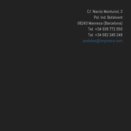
C/. Narcís Monturiol, 3
Pol. Ind. Bufalvent
08243 Manresa (Barcelona)
Tel. +34 938 771 550
Tel. +34 682 345 248
pedidos@impnesa.com