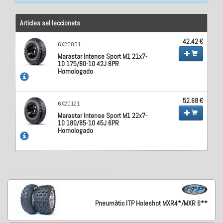
Articles sel·leccionats
42.42 €
6X20001
Marastar Intense Sport M1 21x7-
10 175/80-10 42J 6PR
Homologado
52.68 €
6X20121
Marastar Intense Sport M1 22x7-
10 180/85-10 45J 6PR
Homologado
Pneumàtic ITP Holeshot MXR4*/MXR 6**