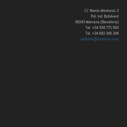
C/. Narcís Monturiol, 3
Pol. Ind. Bufalvent
08243 Manresa (Barcelona)
Tel. +34 938 771 550
Tel. +34 682 345 248
pedidos@impnesa.com