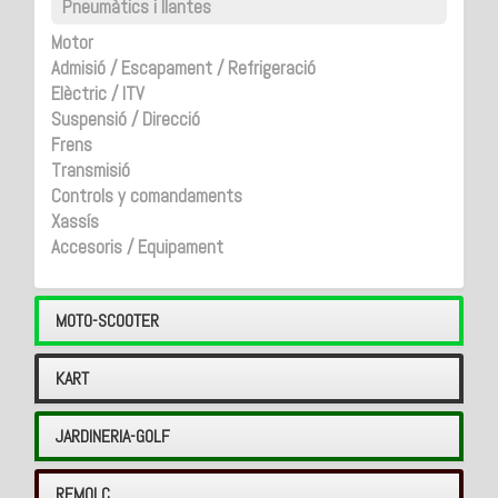
Pneumàtics i llantes
Motor
Admisió / Escapament / Refrigeració
Elèctric / ITV
Suspensió / Direcció
Frens
Transmisió
Controls y comandaments
Xassís
Accesoris / Equipament
MOTO-SCOOTER
KART
JARDINERIA-GOLF
REMOLC