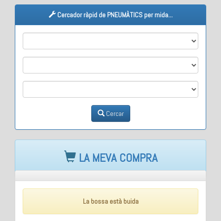
Cercador ràpid de PNEUMÀTICS per mida...
M1
M2
M3
Cercar
LA MEVA COMPRA
La bossa està buida