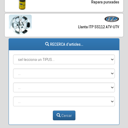
Repara punxades
Llanta ITP SS112 ATV-UTV
RECERCA d'articles...
Cercar