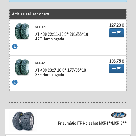
Articles sel·leccionats
127.23 €
560422
AT 489 22x11-10 3* 281/55*10
47F Homologado
106.75 €
560421
AT 489 23x7-10 3* 177/95*10
36F Homologado
Pneumàtic ITP Holeshot MXR4*/MXR 6**