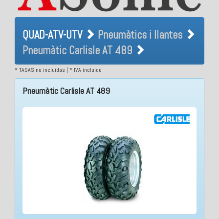
QUAD-ATV-UTV Pneumàtics i
QUAD-ATV-UTV
Pneumàtics i llantes
llantes Pneumàtic Carlisle
Pneumàtic Carlisle AT 489
AT 489
* TASAS no incluidas | * IVA incluido
Pneumàtic Carlisle AT 489