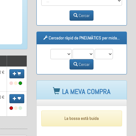
Cercar
Cercador ràpid de PNEUMÀTICS per mida...
M1
M2
M3
Cercar
2 €
LA MEVA COMPRA
0 €
La bossa està buida