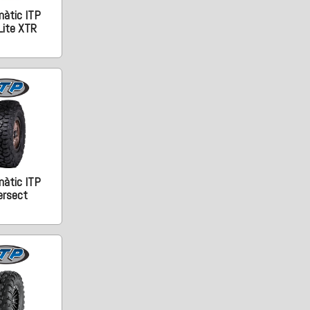
àtic ITP
Lite XTR
àtic ITP
ersect