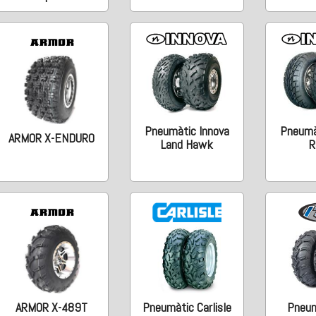
Pneumàtic Innova
Pneumà
ARMOR X-ENDURO
Land Hawk
R
ARMOR X-489T
Pneumàtic Carlisle
Pneum