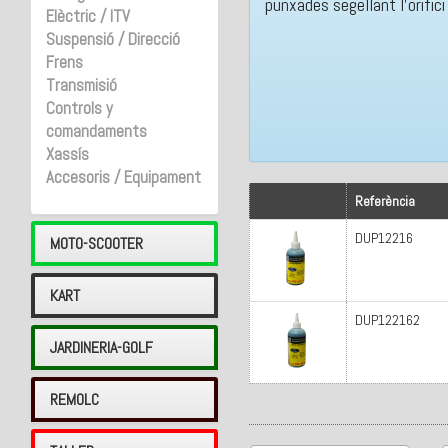
punxades segellant l'orific
Elèctric / ITV
Suspensió / Direcció
Frens
Transmisió
Controls y
comandaments
Xassís
Accesoris / Equipament
Referència
DUP12216
MOTO-SCOOTER
KART
DUP122162
JARDINERIA-GOLF
REMOLC