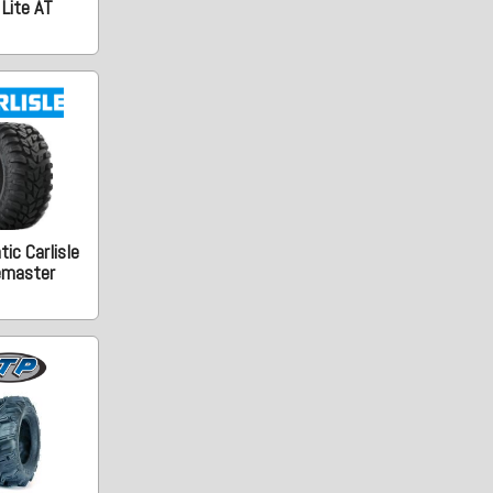
Lite AT
ic Carlisle
emaster