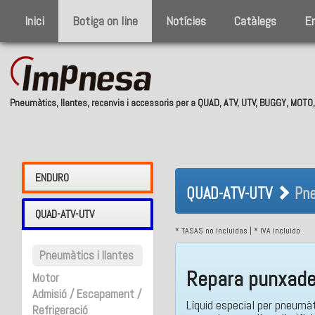
Inici
Botiga on line
Notícies
Catàlegs
E
Pneumàtics, llantes, recanvis i accessoris per a QUAD, ATV, UTV, BUGGY, MOT
QUAD-ATV-UTV 
ENDURO
QUAD-ATV-UTV
Pne
QUAD-ATV-UTV
* TASAS no incluidas | * IVA incluido
Pneumàtics i llantes
Repara punxad
Motor
Admisió / Escapament /
Líquid especial per pneumàt
Refrigeració