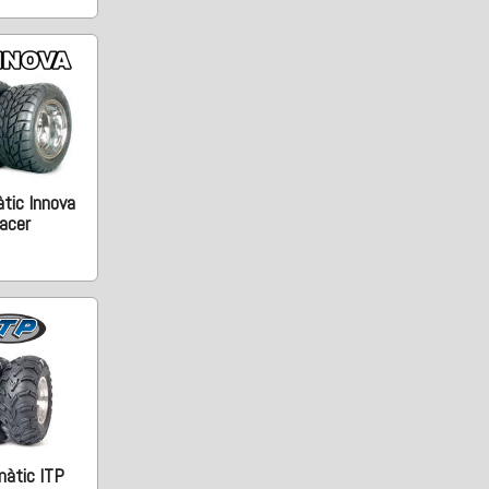
tic Innova
acer
àtic ITP