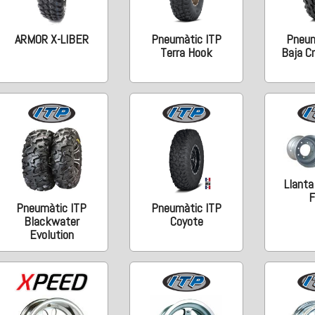
ARMOR X-LIBER
Pneumàtic ITP
Pneum
Terra Hook
Baja C
Llanta
F
Pneumàtic ITP
Pneumàtic ITP
Blackwater
Coyote
Evolution