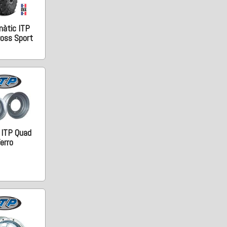
àtic ITP
ross Sport
 ITP Quad
erro