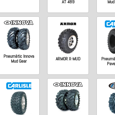
AT 489
Mud 
Pneumàtic Innova
ARMOR X-MUD
Pneumàt
Mud Gear
Pav