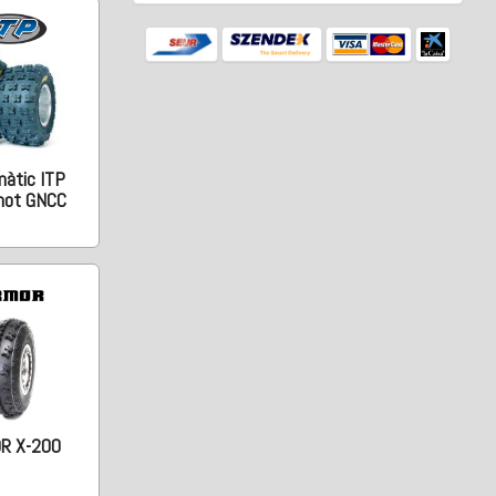
àtic ITP
hot GNCC
R X-200