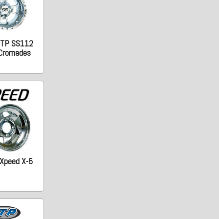
 ITP SS112
 Cromades
 Xpeed X-5