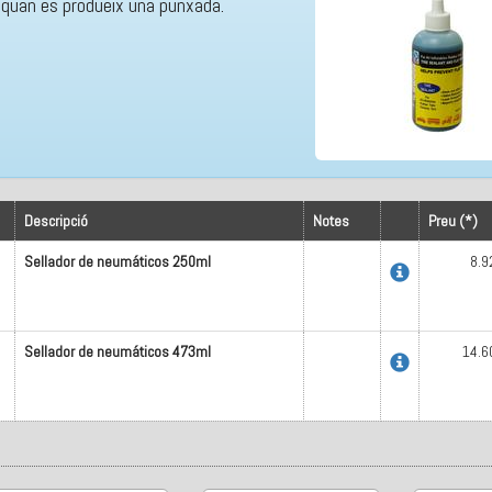
i quan es produeix una punxada.
Descripció
Notes
Preu (*)
Sellador de neumáticos 250ml
8.9
Sellador de neumáticos 473ml
14.6