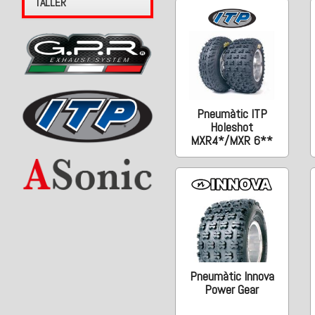
TALLER
Pneumàtic ITP
Holeshot
MXR4*/MXR 6**
Pneumàtic Innova
Power Gear