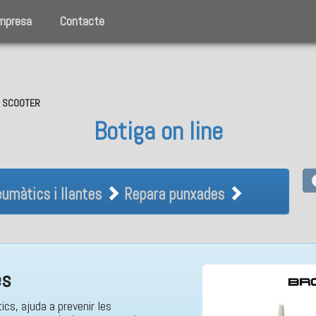
mpresa
Contacte
O, SCOOTER
Botiga on line
Pneumàtics i llantes Repara pu
umàtics i llantes
Repara punxades
es
ics, ajuda a prevenir les