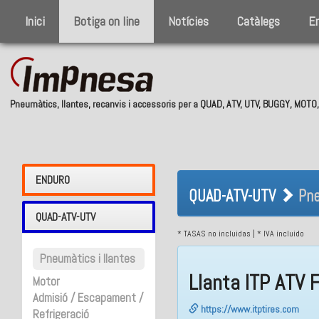
Inici
Botiga on line
Notícies
Catàlegs
E
Pneumàtics, llantes, recanvis i accessoris per a QUAD, ATV, UTV, BUGGY, MOT
QUAD-ATV-UTV 
ENDURO
QUAD-ATV-UTV
Pne
Ferro
QUAD-ATV-UTV
* TASAS no incluidas | * IVA incluido
Pneumàtics i llantes
Llanta ITP ATV 
Motor
Admisió / Escapament /
https://www.itptires.com
Refrigeració