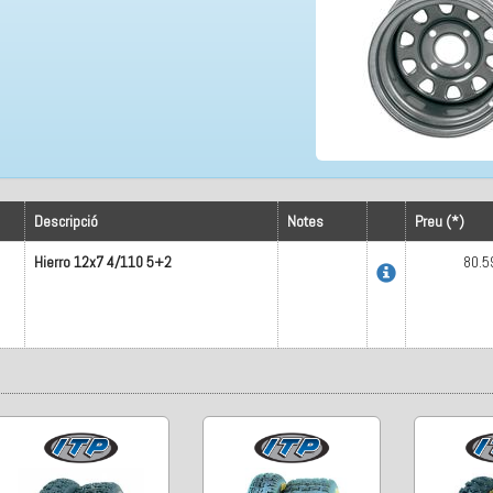
Descripció
Notes
Preu (*)
Hierro 12x7 4/110 5+2
80.5