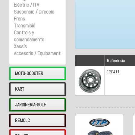
Elèctric / ITV
Suspensió / Direcció
Frens
Transmisió
Controls y
comandaments
Xassís
Accesoris / Equipament
Referència
12F411
MOTO-SCOOTER
KART
JARDINERIA-GOLF
REMOLC