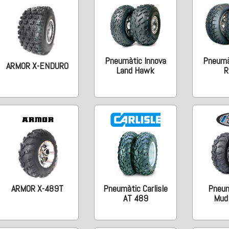
Pneumàtic Innova
Pneumà
ARMOR X-ENDURO
Land Hawk
R
ARMOR X-489T
Pneumàtic Carlisle
Pneum
AT 489
Mud 