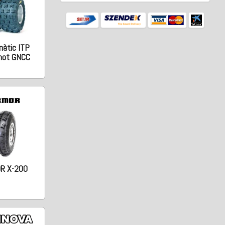
àtic ITP
hot GNCC
R X-200