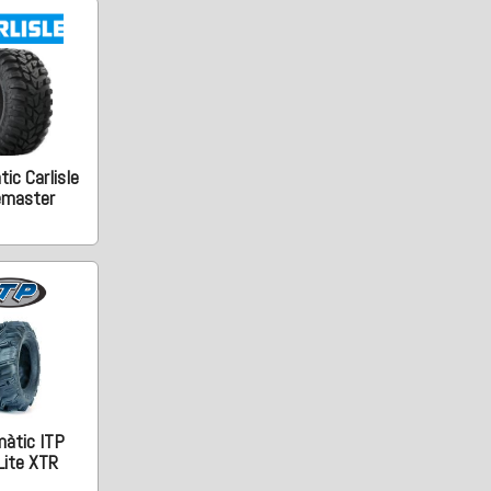
ic Carlisle
emaster
àtic ITP
Lite XTR