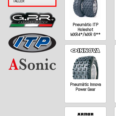
TALLER
Pneumàtic ITP
Holeshot
MXR4*/MXR 6**
Pneumàtic Innova
Power Gear