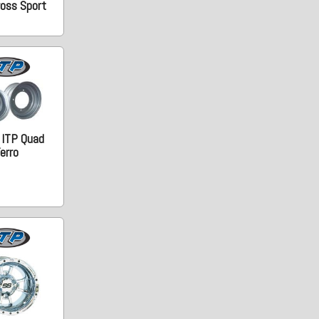
ross Sport
 ITP Quad
erro