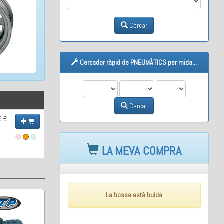
Cercar
Cercador ràpid de PNEUMÀTICS per mida...
M1
M2
M3
Cercar
9 €
LA MEVA COMPRA
La bossa està buida