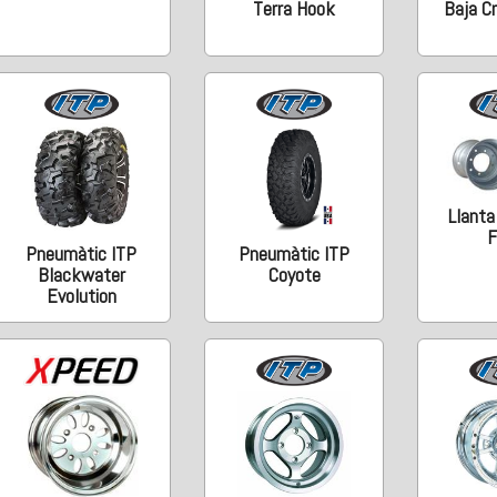
Terra Hook
Baja C
Llanta
F
Pneumàtic ITP
Pneumàtic ITP
Blackwater
Coyote
Evolution