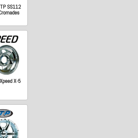
 ITP SS112
 Cromades
 Xpeed X-5