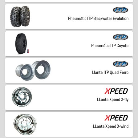
Pneumàtic ITP Blackwater Evolution
Pneumàtic ITP Coyote
Llanta ITP Quad Ferro
LLanta Xpeed X-fly
LLanta Xpeed X-wind