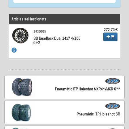
Articles sel·leccionats
272.70 €
14SDB15
SD Beadlock Dual 14x7 4/156
5+2
Pneumàtic ITP Holeshot MXR4*/MXR 6**
Pneumàtic ITP Holeshot SR