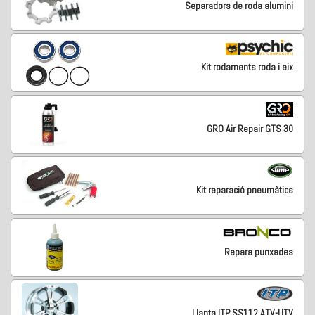
Separadors de roda alumini
Kit rodaments roda i eix
GRO Air Repair GTS 30
Kit reparació pneumàtics
Repara punxades
Llanta ITP SS112 ATV-UTV