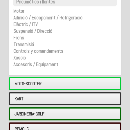
Pneumàtics i llantes
Motor
Admisió / Escapament / Refrigeració
Elèctric / ITV
Suspensió / Direcció
Frens
Transmisió
Controls y comandaments
Xassís
Accesoris / Equipament
MOTO-SCOOTER
KART
JARDINERIA-GOLF
REMOLC