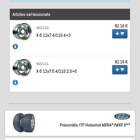
Articles sel·leccionats
82.16 €
W22110
X-5 12x7 4/110 4+3
82.16 €
W22111
X-5 12x7.5 4/110 2.5+5
Pneumàtic ITP Holeshot MXR4*/MXR 6**