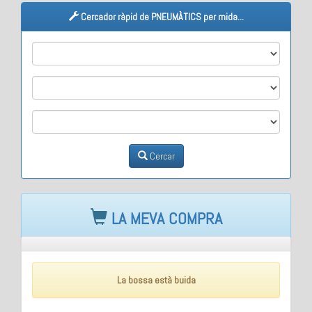
Cercador ràpid de PNEUMÀTICS per mida...
M1
M2
M3
Cercar
LA MEVA COMPRA
La bossa està buida