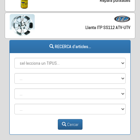
Repara punxades
Llanta ITP SS112 ATV-UTV
RECERCA d'articles...
Cercar