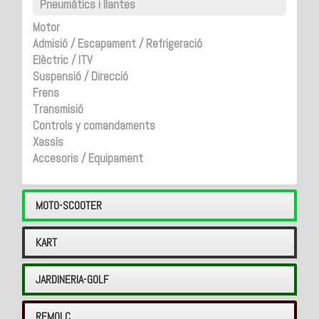
Pneumàtics i llantes
Motor
Admisió / Escapament / Refrigeració
Elèctric / ITV
Suspensió / Direcció
Frens
Transmisió
Controls y comandaments
Xassís
Accesoris / Equipament
MOTO-SCOOTER
KART
JARDINERIA-GOLF
REMOLC