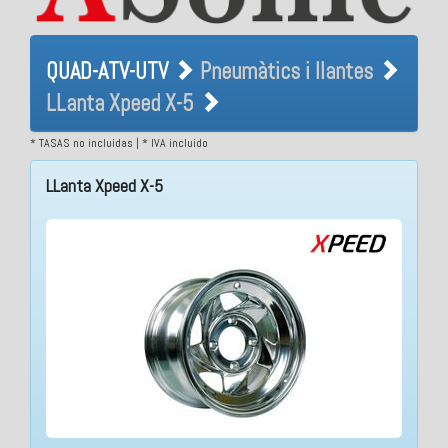
QUAD-ATV-UTV Pneumàtics i
QUAD-ATV-UTV
Pneumàtics i llantes
llantes LLanta Xpeed X-5
LLanta Xpeed X-5
* TASAS no incluidas | * IVA incluido
LLanta Xpeed X-5