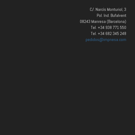
C/. Narcís Monturiol, 3
Pol. Ind. Bufalvent
08243 Manresa (Barcelona)
Tel. +34 938 771 550
Tel. +34 682 345 248
pedidos@impnesa.com