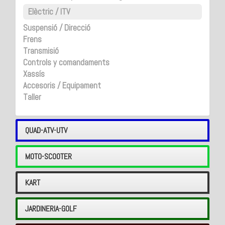
Elèctric / ITV
Suspensió / Direcció
Frens
Transmisió
Controls y comandaments
Xassís
Accesoris / Equipament
Taller
QUAD-ATV-UTV
MOTO-SCOOTER
KART
JARDINERIA-GOLF