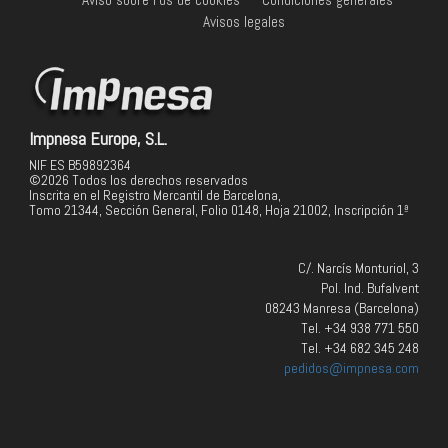
Avíso sobre l'us de cookies
-
Condiciones generales
-
Avisos legales
Impnesa Europe, S.L.
NIF ES B59892364
©2026 Todos los derechos reservados
Inscrita en el Registro Mercantil de Barcelona,
Tomo 21344, Sección General, Folio 0148, Hoja 21002, Inscripción 1ª
C/. Narcís Monturiol, 3
Pol. Ind. Bufalvent
08243 Manresa (Barcelona)
Tel. +34 938 771 550
Tel. +34 682 345 248
pedidos@impnesa.com