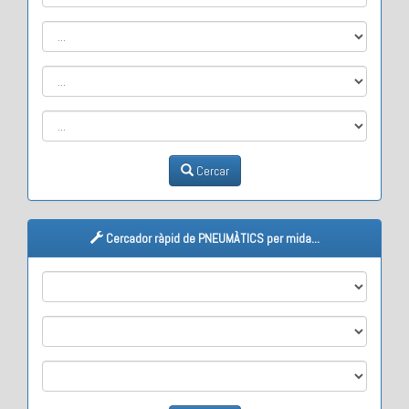
Cercar
Cercador ràpid de PNEUMÀTICS per mida...
M1
M2
M3