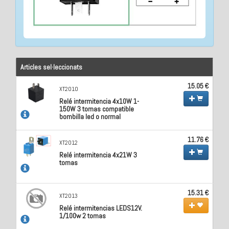
Articles sel·leccionats
15.05 €
XT2010
Relé intermitencia 4x10W 1-
150W 3 tomas compatible
bombilla led o normal
11.76 €
XT2012
Relé intermitencia 4x21W 3
tomas
15.31 €
XT2013
Relé intermitencias LEDS12V.
1/100w 2 tomas