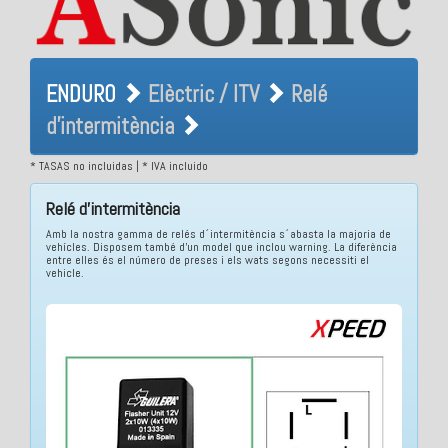
ENDURO Elèctric / ITV Relé
ENDURO
Elèctric / ITV
Relé
d'intermitència
d'intermitència
* TASAS no incluidas | * IVA incluido
Relé d'intermitència
Amb la nostra gamma de relés d´intermitència s´abasta la majoria de
vehícles. Disposem també d'un model que inclou warning. La diferència
entre elles és el número de preses i els wats segons necessiti el
vehicle.